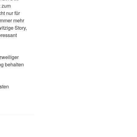
t zum
ht nur für
immer mehr
tzige Story,
eressant
zweiliger
ng behalten
sten