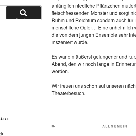
anfänglich niedliche Pflänzchen mutier
fleischfressenden Monster und sorgt nic
Suchen
Ruhm und Reichtum sondern auch für 
menschliche Opfer… Eine unheimlich wi
die von dem jungen Ensemble sehr int
inszeniert wurde.
Es war ein äußerst gelungener und kur
Abend, den wir noch lange in Erinneru
werden.
Wir freuen uns schon auf unseren näch
Theaterbesuch.
RÄGE
KATEGORIEN
ALLGEMEIN
ck!