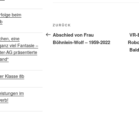
folge beim
Beitragsnavigation
rb
Vorheriger
ZURÜCK
Beitrag
Abschied von Frau
VR-B
chen, eine
Böhnlein-Wolf – 1959-2022
Robo
anz viel Fantasie –
Bal
ter-AG präsentierte
land“
er Klasse 8b
istungen im
erb!