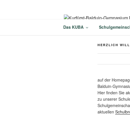
Zum
Inhalt
springen
KURFÜRST
Das KUBA
Schulgemeinsc
MÜNSTERM
HERZLICH WIL
auf der Homepage
Balduin-Gymnasi
Hier finden Sie a
zu unserer Schul
Schulgemeinschaf
aktuellen
Schulbr