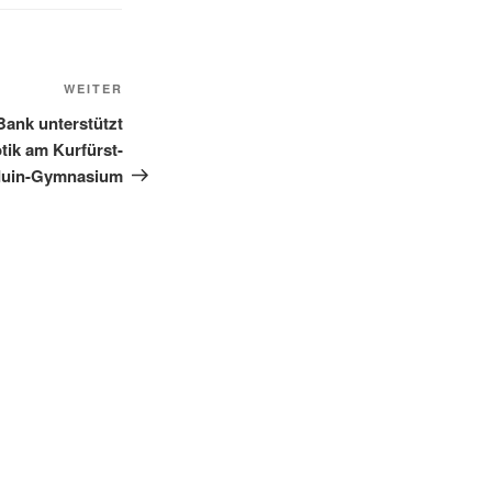
Nächster
WEITER
Beitrag
ank unterstützt
tik am Kurfürst-
duin-Gymnasium