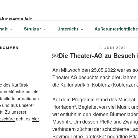
-BALDUIN-GYMNASIU
haft
Struktur
Unterricht
Außerunterrichtlich
AIFELD
VERÖFFENTLICH
LKOMMEN
1. JUNI 2022
AM
￼Die Theater-AG zu Besuch 
Am Mittwoch den 25.05.2022 war es so 
Theater AG besuchte nach drei Jahren
die Kulturfabrik in Koblenz (Koblenzer 
 des Kurfürst-
ums Münstermaifeld.
ktuelle Informationen
Auf dem Programm stand das Musical „
e und aus unserer
Horrladen“. Begleitet von viel Musik u
t. Zu unserer
wir entführt in den kleinen Blumenlade
oschüre
geht es
hier
.
Mushnik. Um dessen Pleite und Zwang
verhindern züchtet der schüchterne La
Seymour eine „groteske“ neuartige Pfl