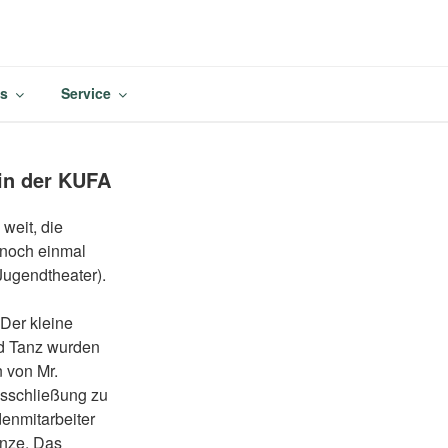
M
es
Service
T
in der KUFA
weit, die
 noch einmal
Jugendtheater).
Der kleine
nd Tanz wurden
n von Mr.
sschließung zu
denmitarbeiter
anze. Das