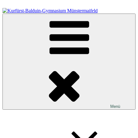
Zum
Inhalt
springen
Kurfürst-Balduin-Gymnasium Münstermaifeld
Menü