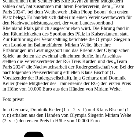
Schülerinnen und Schüler des KuBaGym zu ihren Mitgliedern
zählen darf, hat zusammen mit ihrem Förderverein, dem „Team
Paris 2024“, bei dem Wettbewerb „Bäm Plopp Boom“ den ersten
Platz belegt. Es handelt sich dabei um einen Vereinswettbewerb für
den Nachwuchsleistungssport, der vom Landessportbund
Rheinland-Pfalz jährlich ausgeschrieben wird. Die Ehrung fand in
den Räumlichkeiten des Sportbundes Pfalz in Kaiserslautern statt.
Zur Einführung der Veranstaltung berichtete die Olympia-Siegerin
von London im Bahnradfahren, Miriam Welte, über ihre
Erfahrungen im Leistungssport und das Erlebnis der Olympischen
Spiele, an denen sie zweimal teilnehmen durfte. Im Anschluss
stellten die Vereinsvertreter der RG Treis-Karden und des „Team
Paris 2024“ die Nachwuchsarbeit der Rudergesellschaft vor. Bei der
nachfolgenden Preisverleihung erhielten Klaus Bischof (1.
Vorsitzender der Rudergesellschaft), Inja Gerhartz und Dominik
Keller (beide Mitglieder des Trainerteams der RG) den ersten Preis
in Höhe von 10.000 Euro aus den Händen von Miriam Welte.
Foto privat
Inja Gerhartz, Dominik Keller (1. u. 2. v. l.) und Klaus Bischof (1.
v. r.) erhalten aus den Händen von Olympia Siegerin Miriam Welte
(2. v. r.) den ersten Preis in Höhe von 10.000 Euro.
Kategorien