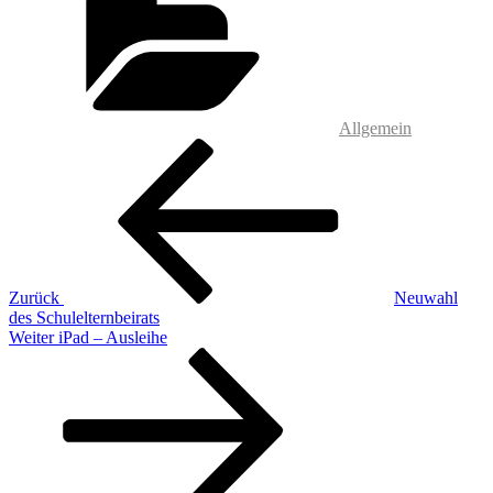
Allgemein
Beitragsnavigation
Vorheriger
Beitrag
Zurück
Neuwahl
des Schulelternbeirats
Nächster
Weiter
iPad – Ausleihe
Beitrag