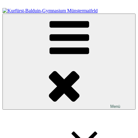
Zum
Inhalt
springen
Kurfürst-Balduin-Gymnasium Münstermaifeld
Menü