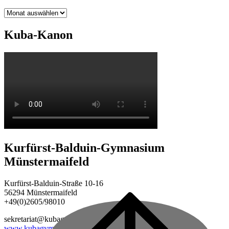
Archiv
Kuba-Kanon
Kurfürst-Balduin-Gymnasium
Münstermaifeld
Kurfürst-Balduin-Straße 10-16
56294 Münstermaifeld
+49(0)2605/98010
Back
to
sekretariat@kubagym.de
top
www.kubagym.org