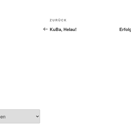
Beitragsnavigation
Vorheriger
ZURÜCK
Beitrag
KuBa, Helau!
Erfol