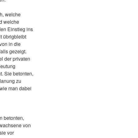
ch, welche
nd welche
en Einstieg ins
 übrigbleibt
on in die
alls gezeigt.
 der privaten
deutung
. Sie betonten,
 Planung zu
 wie man dabei
n betonten,
rwachsene von
sie vor