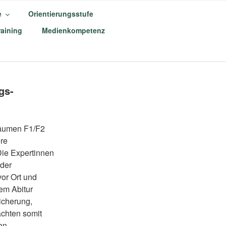
e
Orientierungsstufe
aining
Medienkompetenz
M
gs-
Räumen F1/F2
ere
 Die Expertinnen
 der
or Ort und
em Abitur
icherung,
achten somit
gen.