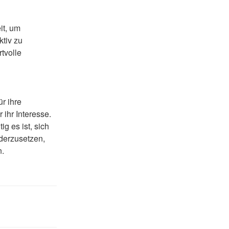
it, um
ktiv zu
rtvolle
r ihre
 ihr Interesse.
ig es ist, sich
derzusetzen,
n.