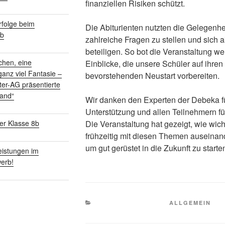
finanziellen Risiken schützt.
folge beim
Die Abiturienten nutzten die Gelegenhe
rb
zahlreiche Fragen zu stellen und sich a
beteiligen. So bot die Veranstaltung we
chen, eine
Einblicke, die unsere Schüler auf ihren
anz viel Fantasie –
bevorstehenden Neustart vorbereiten.
ter-AG präsentierte
land“
Wir danken den Experten der Debeka fü
Unterstützung und allen Teilnehmern für
Die Veranstaltung hat gezeigt, wie wicht
er Klasse 8b
frühzeitig mit diesen Themen auseinan
um gut gerüstet in die Zukunft zu starte
istungen im
erb!
KATEGORIEN
ALLGEMEIN