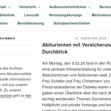
haft
Unterricht
Außerunterrichtliches
Servic
ibliothek
Lerncafé
Vertretungskonzept
Methodentr
-BALDUIN-GYMNASIU
tion
Berufsberatung
Schulpartnerschaften
AIFELD
VERÖFFENTLICHT
LKOMMEN
13. FEBRUAR 2026
AM
Abiturienten mit Versicherun
Durchblick
Am Montag, den 9.02.26 fand in den 
 des Kurfürst-
eine zentrale Infoveranstaltung für uns
ums Münstermaifeld.
Abiturientinnen und Abiturienten statt.
ktuelle Informationen
Frau Schäfer und Frau Christmann von
e und aus unserer
Personalakademie der Debeka waren v
t. Zu unserer
gaben einen Überblick über die nach d
oschüre
geht es
hier
.
wichtig werdenden Themen Sozialvers
Haftpflicht und private Vorsorge und br
Licht ins Dunkel der Versicherungsfra