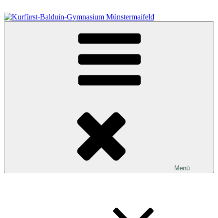
Zum
Inhalt
springen
Kurfürst-Balduin-Gymnasium Münstermaifeld
Menü