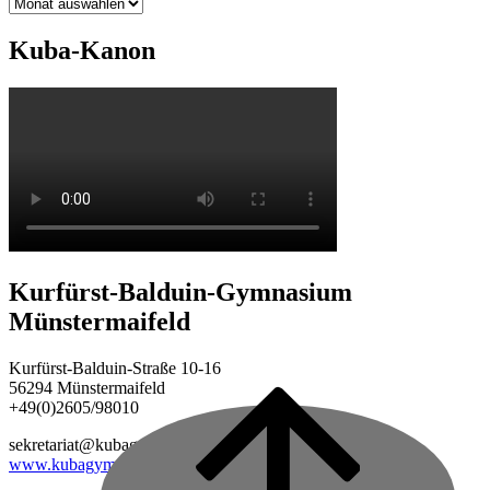
Archiv
Kuba-Kanon
Kurfürst-Balduin-Gymnasium
Münstermaifeld
Kurfürst-Balduin-Straße 10-16
56294 Münstermaifeld
+49(0)2605/98010
Back
to
sekretariat@kubagym.de
top
www.kubagym.org