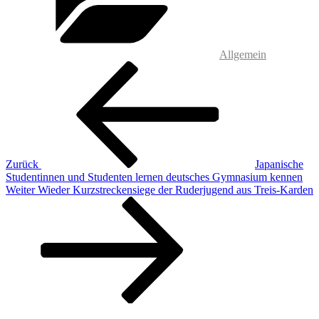
Allgemein
Beitragsnavigation
Vorheriger
Beitrag
Zurück
Japanische
Studentinnen und Studenten lernen deutsches Gymnasium kennen
Nächster
Weiter
Wieder Kurzstreckensiege der Ruderjugend aus Treis-Karden
Beitrag