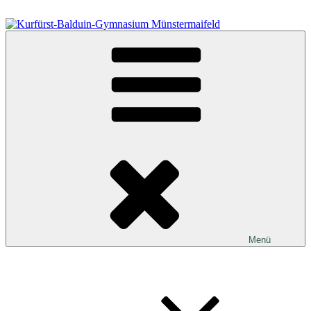
Zum
Inhalt
springen
Kurfürst-Balduin-Gymnasium Münstermaifeld
Menü