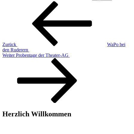
Beitragsnavigation
Vorheriger
Beitrag
Zurück
WaPo bei
den Ruderern
Nächster
Weiter
Probentage der Theater-AG
Beitrag
Herzlich Willkommen