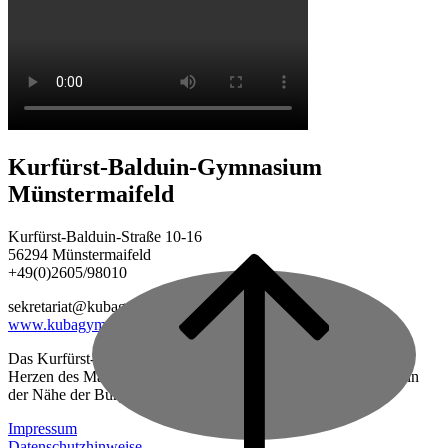
Kurfürst-Balduin-Gymnasium
Münstermaifeld
Kurfürst-Balduin-Straße 10-16
56294 Münstermaifeld
+49(0)2605/98010
Back
to
sekretariat@kubagym.de
top
www.kubagym.org
Das Kurfürst-Balduin-Gymnasium ist eine vierzügige Schule im
Herzen des Maifeldes, zwischen Mayen und Koblenz gelegen, in
der Nähe der Burg Eltz.
Impressum
Datenschutzhinweise