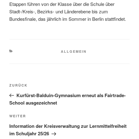
Etappen führen von der Klasse über die Schule über
Stadt-/Kreis-, Bezirks- und Länderebene bis zum
Bundesfinale, das jährlich im Sommer in Berlin stattfindet.
KATEGORIEN
ALLGEMEIN
Beitragsnavigation
Vorheriger
ZURÜCK
Beitrag
Kurfürst-Balduin-Gymnasium erneut als Fairtrade-
School ausgezeichnet
Nächster
WEITER
Beitrag
Information der Kreisverwaltung zur Lernmittelfreiheit
im Schuljahr 25/26