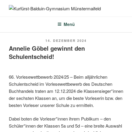
Zum
Inhalt
KURFÜRST-BALDUIN-
springen
GYMNASIUM
Menü
MÜNSTERMAIFELD
VERÖFFENTLICHT
14. DEZEMBER 2024
AM
Annelie Göbel gewinnt den
Schulentscheid!
66. Vorlesewettbewerb 2024/25 – Beim alljährlichen
Schulentscheid im Vorlesewettbewerb des Deutschen
Buchhandels traten am 12.12.2024 die Klassensieger*innen
der sechsten Klassen an, um die beste Vorleserin bzw. den
besten Vorleser unserer Schule zu ermitteln.
Dabei boten die Vorleser*innen ihrem Publikum – den
Schüler*innen der Klassen 5a und 5d – eine breite Auswahl