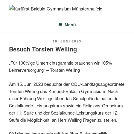
Zum
Inhalt
KURFÜRST-BALDUIN-
springen
GYMNASIUM
Menü
MÜNSTERMAIFELD
VERÖFFENTLICHT
16. JUNI 2023
AM
Besuch Torsten Welling
„Für 100%ige Unterrichtsgarantie brauchen wir 105%
Lehrerversorgung“ – Torsten Welling
Am 15. Juni 2023 besuchte der CDU-Landtagsabgeordnete
Torsten Welling das Kurfürst-Balduin Gymnasium. Nach
einer Führung Wellings über das Schulgelände hatten der
Sozialkunde-Leistungskurs sowie ein Religions-Grundkurs
der 11. Stufe und der Sozialkunde-Leistungskurs der 12.
Stufe die Möglichkeit, an Herr Welling Fragen zu stellen.
90 Minuten lang wurde mit ihm über Bildungspolitik,