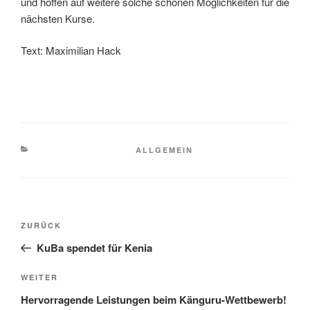
und hoffen auf weitere solche schönen Möglichkeiten für die
nächsten Kurse.
Text: Maximilian Hack
KATEGORIEN
ALLGEMEIN
Beitragsnavigation
Vorheriger
ZURÜCK
Beitrag
KuBa spendet für Kenia
Nächster
WEITER
Beitrag
Hervorragende Leistungen beim Känguru-Wettbewerb!