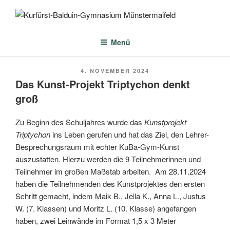
Zum
Inhalt
KURFÜRST-BALDUIN-
springen
GYMNASIUM
Menü
MÜNSTERMAIFELD
VERÖFFENTLICHT
4. NOVEMBER 2024
AM
Das Kunst-Projekt Triptychon denkt
groß
Zu Beginn des Schuljahres wurde das
Kunstprojekt
Triptychon
ins Leben gerufen und hat das Ziel, den Lehrer-
Besprechungsraum mit echter KuBa-Gym-Kunst
auszustatten. Hierzu werden die 9 Teilnehmerinnen und
Teilnehmer im großen Maßstab arbeiten. Am 28.11.2024
haben die Teilnehmenden des Kunstprojektes den ersten
Schritt gemacht, indem Maik B., Jella K., Anna L., Justus
W. (7. Klassen) und Moritz L. (10. Klasse) angefangen
haben, zwei Leinwände im Format 1,5 x 3 Meter