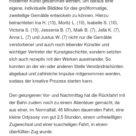
moderner Kunst gesammelt werden, um daraus eine
eigene, individuelle Bildidee für das großformatige,
zweiteilige Gemälde entwickeln zu können. Hierzu
betrachteten Ina H. (13), Moritz L. (10), Isabelle S. (10),
Victoria S. (10), Jessenia B. (7), Maik B. (7), Jella K. (7),
Anna L. (7) und Justus W. (7) nicht nur die Gemälde
verstorbener und auch noch lebender Künstler und
wichtiger Vertreter der Kunstgeschichte, sondern setzten
sich auch rezeptiv mit den Werken auseinander. So
konnten an der ein oder anderen Stelle Verständnishürden
abgebaut und zahlreiche Impulse mitgenommen werden,
sodass der kreative Prozess starten kann.
Den gelungenen Vor- und Nachmittag hat die Rückfahrt mit
der Bahn zudem noch zu einem Abenteuer gemacht, da
aus einer, im Normalfall, 45 Minuten dauernden Fahrt, eine
kleine Odyssey von gut 2,5 Stunden, einem unfreiwilligen
Zugwechsel und einer kuscheligen Fahrt, in einem
überfüllten Zug wurde.