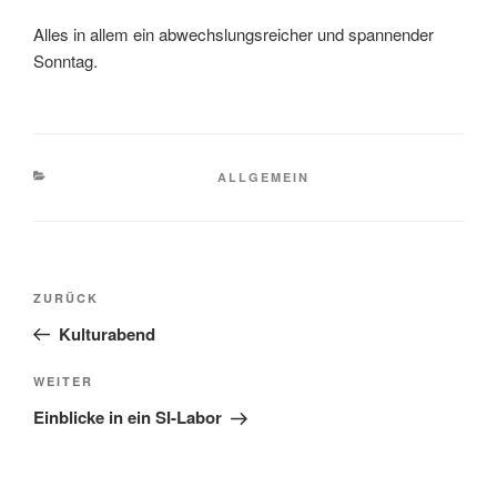
Alles in allem ein abwechslungsreicher und spannender
Sonntag.
KATEGORIEN
ALLGEMEIN
Beitragsnavigation
Vorheriger
ZURÜCK
Beitrag
Kulturabend
Nächster
WEITER
Beitrag
Einblicke in ein SI-Labor