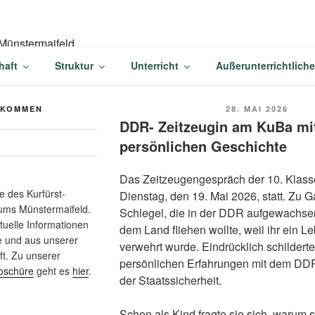
-BALDUIN-GYMNASIU
haft
Struktur
Unterricht
Außerunterrichtlich
AIFELD
VERÖFFENTLICHT
LKOMMEN
28. MAI 2026
AM
DDR- Zeitzeugin am KuBa mit
persönlichen Geschichte
Das Zeitzeugengespräch der 10. Klas
 des Kurfürst-
Dienstag, den 19. Mai 2026, statt. Zu G
ums Münstermaifeld.
Schlegel, die in der DDR aufgewachsen
ktuelle Informationen
dem Land fliehen wollte, weil ihr ein Le
e und aus unserer
verwehrt wurde. Eindrücklich schilderte
t. Zu unserer
persönlichen Erfahrungen mit dem D
oschüre
geht es
hier
.
der Staatssicherheit.
Schon als Kind fragte sie sich, warum