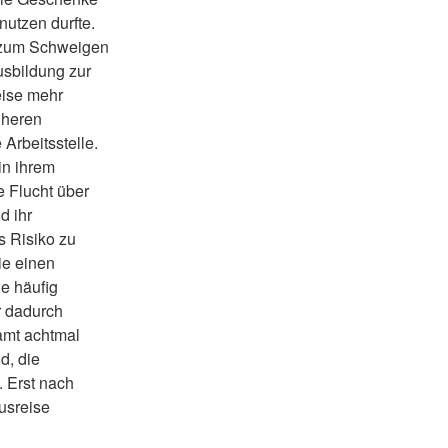
nutzen durfte.
d zum Schweigen
usbildung zur
eise mehr
üheren
 Arbeitsstelle.
in ihrem
e Flucht über
d ihr
s Risiko zu
ie einen
e häufig
r dadurch
samt achtmal
d, die
 Erst nach
usreise