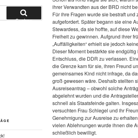
ihrer Verwandten aus der BRD nicht be
Für ihre Fragen wurde sie bestraft un
Suchen
aufgefordert. Später begann sie eine A
Stewardess, da sie hoffte, auf diese W
Freiheit zu gewinnen. Aufgrund ihrer fr
„Auffälligkeiten“ erhielt sie jedoch keine
Dieser Moment bestärkte sie endgültig 
Entschluss, die DDR zu verlassen. Ein
die Grenze kam für sie, ihren Freund un
gemeinsames Kind nicht infrage, da da
groß gewesen wäre. Deshalb stellten s
Ausreiseantrag – obwohl solche Anträg
abgelehnt wurden und die Antragstelle
schnell als Staatsfeinde galten. Insge
versuchten Frau Schlegel und ihr Freun
Genehmigung zur Ausreise zu erhalten.
RÄGE
vielen Ablehnungen wurde ihnen die A
schließlich bewilligt.
ck!