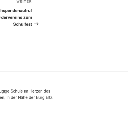
Nächster
WEITER
Beitrag
hspendenaufruf
rdervereins zum
Schulfest
zügige Schule im Herzen des
n, in der Nähe der Burg Eltz.