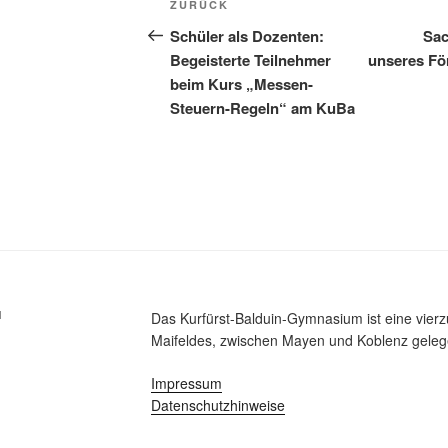
Vorheriger
ZURÜCK
Beitrag
Schüler als Dozenten:
Sac
Begeisterte Teilnehmer
unseres Fö
beim Kurs „Messen-
Steuern-Regeln“ am KuBa
M
Das Kurfürst-Balduin-Gymnasium ist eine vier
Maifeldes, zwischen Mayen und Koblenz gelege
Impressum
Datenschutzhinweise