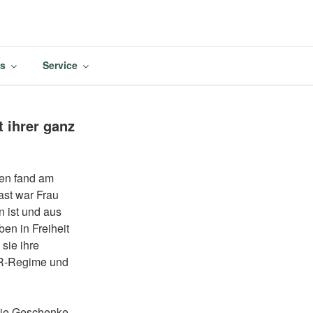
M
es
Service
 ihrer ganz
sen fand am
ast war Frau
 ist und aus
ben in Freiheit
 sie ihre
DR-Regime und
 sie Geschenke