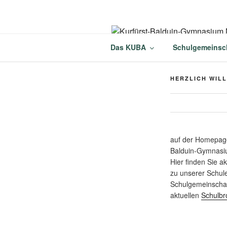
Zum
Inhalt
springen
KURFÜRST
Das KUBA
Schulgemeinsc
MÜNSTERM
HERZLICH WIL
auf der Homepage
Balduin-Gymnasi
Hier finden Sie a
zu unserer Schul
Schulgemeinschaf
aktuellen
Schulbr