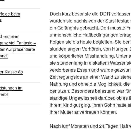
Doch kurz bevor sie die DDR verlassen
folge beim
wurden sie nachts von der Stasi fest
rb
ein Gefängnis gebracht. Dort musste F
unmenschliche Haftbedingungen ertrag
chen, eine
Folgen sie bis heute begleiten. Sie ber
anz viel Fantasie –
stundenlangen Verhören, von Hunger,
ter-AG präsentierte
und körperlicher Misshandlung. Unter
land“
sie stundenlang in eiskaltem Wasser ste
verdorbenes Essen und wurde gezwung
er Klasse 8b
Zeit regungslos an einer Wand zu steh
Nahrung und ohne die Möglichkeit, die 
istungen im
benutzen. Besonders belastend war für 
erb!
ständige Ungewissheit darüber, ob es
ihrem Kind gut ging. Ihren Sohn hatte s
ihrer Mutter anvertrauen können.
Nach fünf Monaten und 24 Tagen Haft 