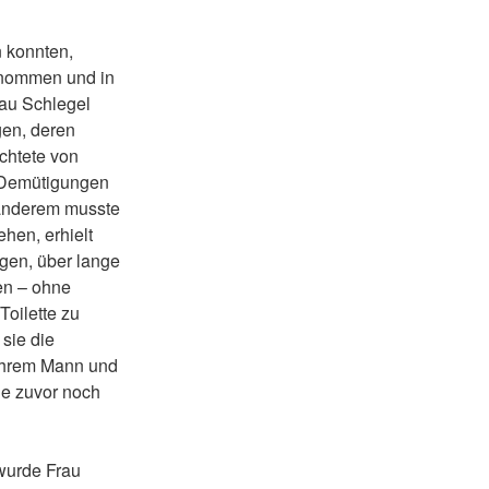
 konnten,
genommen und in
rau Schlegel
en, deren
ichtete von
 Demütigungen
 anderem musste
hen, erhielt
en, über lange
en – ohne
Toilette zu
sie die
 ihrem Mann und
ie zuvor noch
wurde Frau