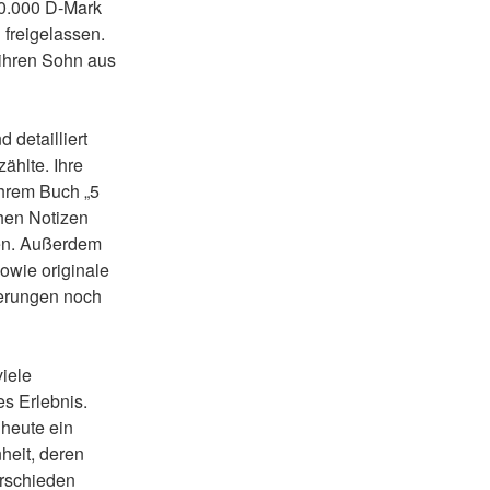
80.000 D-Mark
 freigelassen.
 ihren Sohn aus
detailliert
ählte. Ihre
ihrem Buch „5
hen Notizen
fen. Außerdem
owie originale
derungen noch
viele
s Erlebnis.
 heute ein
heit, deren
rschieden