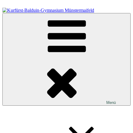
Zum
Inhalt
springen
Kurfürst-Balduin-Gymnasium Münstermaifeld
Menü