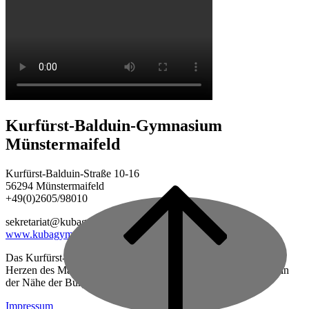
Kurfürst-Balduin-Gymnasium
Münstermaifeld
Kurfürst-Balduin-Straße 10-16
56294 Münstermaifeld
+49(0)2605/98010
Back
to
sekretariat@kubagym.de
top
www.kubagym.org
Das Kurfürst-Balduin-Gymnasium ist eine vierzügige Schule im
Herzen des Maifeldes, zwischen Mayen und Koblenz gelegen, in
der Nähe der Burg Eltz.
Impressum