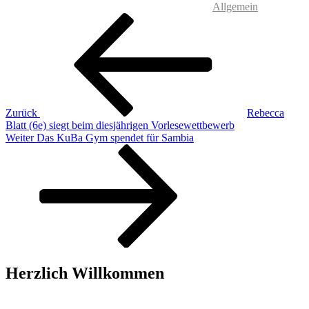
Allgemein
Beitragsnavigation
Vorheriger
Beitrag
Zurück
Rebecca
Blatt (6e) siegt beim diesjährigen Vorlesewettbewerb
Nächster
Weiter
Das KuBa Gym spendet für Sambia
Beitrag
Herzlich Willkommen