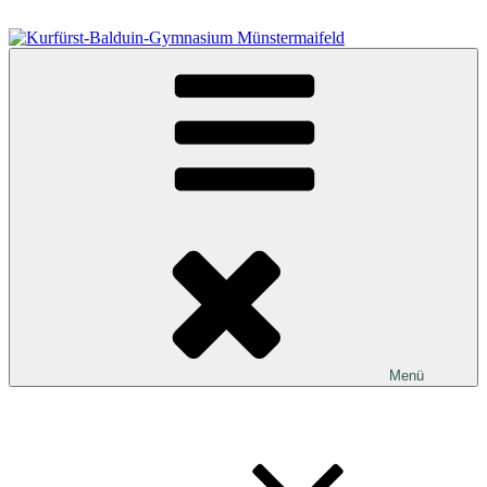
Zum
Inhalt
springen
Kurfürst-Balduin-Gymnasium Münstermaifeld
Menü