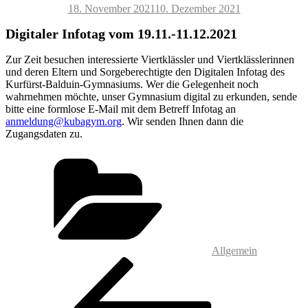
Veröffentlicht
18. November 2021
10. Dezember 2021
am
Digitaler Infotag vom 19.11.-11.12.2021
Zur Zeit besuchen interessierte Viertklässler und Viertklässlerinnen
und deren Eltern und Sorgeberechtigte den Digitalen Infotag des
Kurfürst-Balduin-Gymnasiums. Wer die Gelegenheit noch
wahrnehmen möchte, unser Gymnasium digital zu erkunden, sende
bitte eine formlose E-Mail mit dem Betreff Infotag an
anmeldung@kubagym.org
. Wir senden Ihnen dann die
Zugangsdaten zu.
Kategorien
Allgemein
Beitragsnavigation
Vorheriger
Beitrag