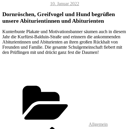
Veröffentlicht
10. Januar 2022
am
Dornröschen, Greifvogel und Hund begrüßen
unsere Abiturientinnen und Abiturienten
Kunterbunte Plakate und Motivationsbanner säumen auch in diesem
Jahr die Kurfürst-Balduin-Straße und erinnern die ankommenden
Abiturientinnen und Abiturienten an ihren großen Rückhalt von
Freunden und Familie. Die gesamte Schulgemeinschaft fiebert mit
den Prüflingen mit und drückt ganz fest die Daumen!
Kategorien
Allgemein