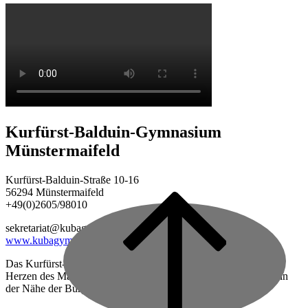
Kurfürst-Balduin-Gymnasium
Münstermaifeld
Kurfürst-Balduin-Straße 10-16
56294 Münstermaifeld
+49(0)2605/98010
Back
to
sekretariat@kubagym.de
top
www.kubagym.org
Das Kurfürst-Balduin-Gymnasium ist eine vierzügige Schule im
Herzen des Maifeldes, zwischen Mayen und Koblenz gelegen, in
der Nähe der Burg Eltz.