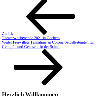
Beitragsnavigation
Vorheriger
Beitrag
Zurück
Theaterwochenende 2021 in Cochem
Nächster
Weiter
Freiwillige Teilnahme an Corona-Selbsttestungen für
Beitrag
Geimpfte und Genesene in der Schule
Herzlich Willkommen