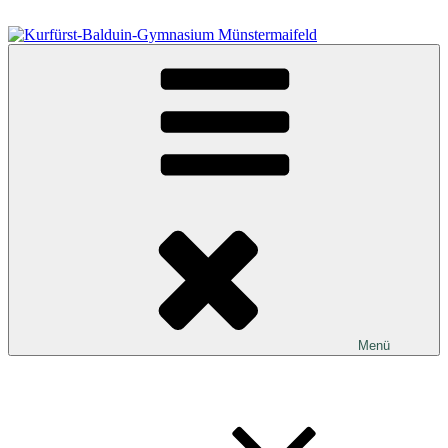
Zum
Inhalt
springen
Kurfürst-Balduin-Gymnasium Münstermaifeld
Menü