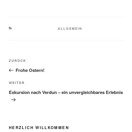
KATEGORIEN
ALLGEMEIN
Beitragsnavigation
Vorheriger
ZURÜCK
Beitrag
Frohe Ostern!
Nächster
WEITER
Beitrag
Exkursion nach Verdun – ein unvergleichbares Erlebnis
HERZLICH WILLKOMMEN