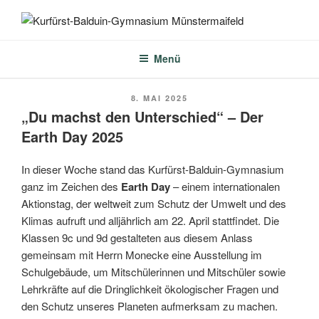
Zum
Inhalt
KURFÜRST-BALDUIN-
springen
GYMNASIUM
Menü
MÜNSTERMAIFELD
VERÖFFENTLICHT
8. MAI 2025
AM
„Du machst den Unterschied“ – Der
Earth Day 2025
In dieser Woche stand das Kurfürst-Balduin-Gymnasium
ganz im Zeichen des
Earth Day
– einem internationalen
Aktionstag, der weltweit zum Schutz der Umwelt und des
Klimas aufruft und alljährlich am 22. April stattfindet. Die
Klassen 9c und 9d gestalteten aus diesem Anlass
gemeinsam mit Herrn Monecke eine Ausstellung im
Schulgebäude, um Mitschülerinnen und Mitschüler sowie
Lehrkräfte auf die Dringlichkeit ökologischer Fragen und
den Schutz unseres Planeten aufmerksam zu machen.