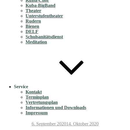
KuBa-Chor
Kuba-BigBand
Theater
Unterstufentheater
Rudern
Bienen
DELF
Schulsanitätsdienst
Meditation
Service
Kontakt
Terminplan
Vertretungsplan
Informationen und Downloads
Impressum
Veröffentlicht
6. September 2020
14. Oktober 2020
am