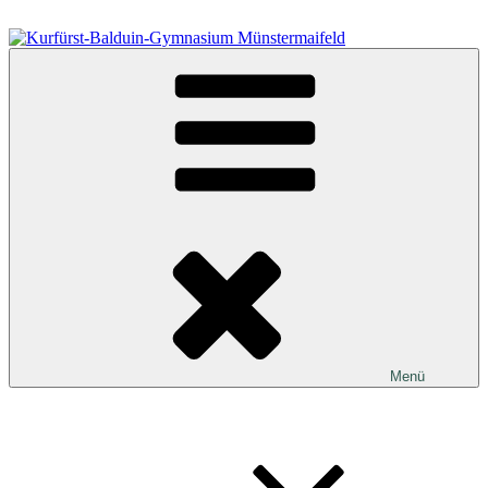
Zum
Inhalt
springen
Kurfürst-Balduin-Gymnasium Münstermaifeld
Menü