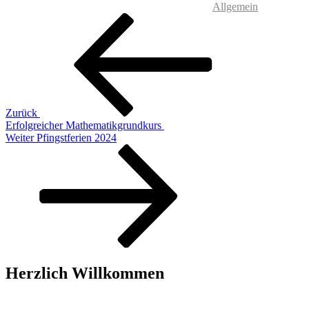
Allgemein
Beitragsnavigation
Vorheriger
Beitrag
Zurück
Erfolgreicher Mathematikgrundkurs
Nächster
Weiter
Pfingstferien 2024
Beitrag
Herzlich Willkommen