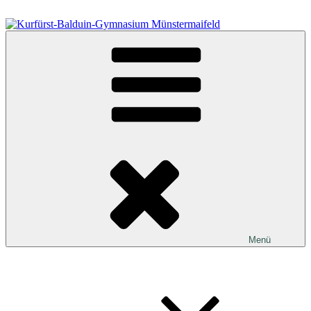
Zum
Inhalt
springen
Kurfürst-Balduin-Gymnasium Münstermaifeld
Menü