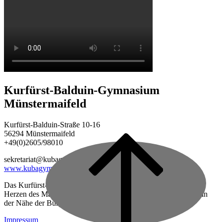
Kurfürst-Balduin-Gymnasium
Münstermaifeld
Kurfürst-Balduin-Straße 10-16
56294 Münstermaifeld
+49(0)2605/98010
Back
to
sekretariat@kubagym.de
top
www.kubagym.org
Das Kurfürst-Balduin-Gymnasium ist eine vierzügige Schule im
Herzen des Maifeldes, zwischen Mayen und Koblenz gelegen, in
der Nähe der Burg Eltz.
Impressum