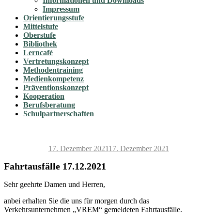
Informationen und Downloads
Impressum
Orientierungsstufe
Mittelstufe
Oberstufe
Bibliothek
Lerncafé
Vertretungskonzept
Methodentraining
Medienkompetenz
Präventionskonzept
Kooperation
Berufsberatung
Schulpartnerschaften
Veröffentlicht
17. Dezember 2021
17. Dezember 2021
am
Fahrtausfälle 17.12.2021
Sehr geehrte Damen und Herren,
anbei erhalten Sie die uns für morgen durch das
Verkehrsunternehmen „VREM“ gemeldeten Fahrtausfälle.