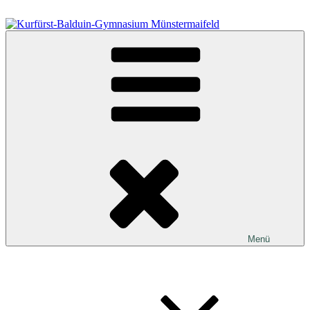
Zum
Inhalt
springen
Kurfürst-Balduin-Gymnasium Münstermaifeld
Menü