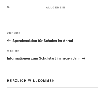
KATEGORIEN
ALLGEMEIN
Beitragsnavigation
Vorheriger
ZURÜCK
Beitrag
Spendenaktion für Schulen im Ahrtal
Nächster
WEITER
Beitrag
Informationen zum Schulstart im neuen Jahr
HERZLICH WILLKOMMEN