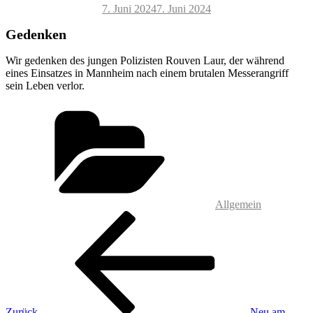
Veröffentlicht
7. Juni 2024
7. Juni 2024
am
Gedenken
Wir gedenken des jungen Polizisten Rouven Laur, der während
eines Einsatzes in Mannheim nach einem brutalen Messerangriff
sein Leben verlor.
Kategorien
Allgemein
Beitragsnavigation
Vorheriger
Beitrag
Zurück
Neu am