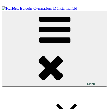
Zum
Inhalt
springen
Kurfürst-Balduin-Gymnasium Münstermaifeld
Menü