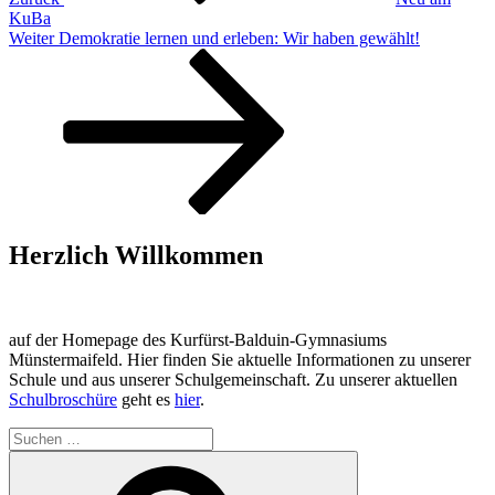
KuBa
Nächster
Weiter
Demokratie lernen und erleben: Wir haben gewählt!
Beitrag
Herzlich Willkommen
auf der Homepage des Kurfürst-Balduin-Gymnasiums
Münstermaifeld. Hier finden Sie aktuelle Informationen zu unserer
Schule und aus unserer Schulgemeinschaft. Zu unserer aktuellen
Schulbroschüre
geht es
hier
.
Suchen
nach:
Suchen