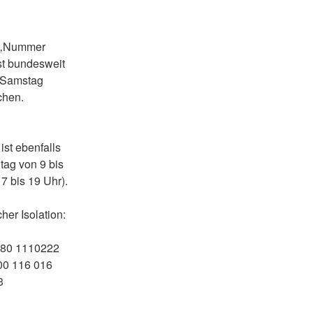
r ‚Nummer
st bundesweit
s Samstag
chen.
ist ebenfalls
tag von 9 bis
7 bis 19 Uhr).
her Isolation:
080 1110222
000 116 016
3