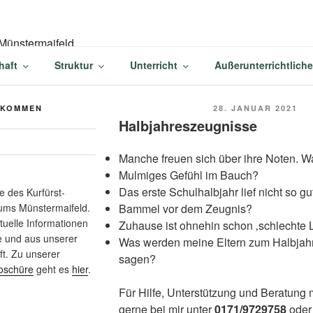
-BALDUIN-GYMNASIU
haft
Struktur
Unterricht
Außerunterrichtlich
AIFELD
VERÖFFENTLICHT
LKOMMEN
28. JANUAR 2021
AM
Halbjahreszeugnisse
Manche freuen sich über ihre Noten. Was
Mulmiges Gefühl im Bauch?
Das erste Schulhalbjahr lief nicht so gu
 des Kurfürst-
Bammel vor dem Zeugnis?
ums Münstermaifeld.
ktuelle Informationen
Zuhause ist ohnehin schon ‚schlechte L
e und aus unserer
Was werden meine Eltern zum Halbjah
t. Zu unserer
sagen?
oschüre
geht es
hier
.
Für Hilfe, Unterstützung und Beratung 
gerne bei mir unter
0171/9729758
oder