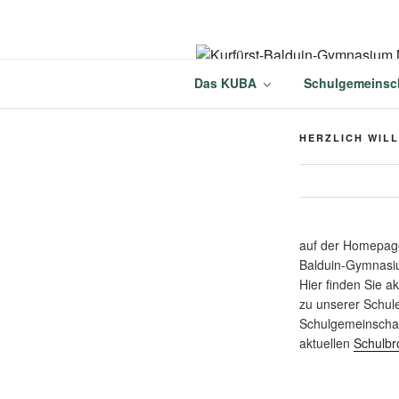
Zum
Inhalt
springen
KURFÜRST
Das KUBA
Schulgemeinsc
MÜNSTERM
HERZLICH WIL
auf der Homepage
Balduin-Gymnasi
Hier finden Sie a
zu unserer Schul
Schulgemeinschaf
aktuellen
Schulbr