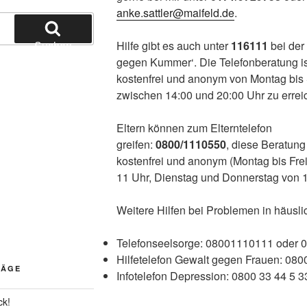
anke.sattler@maifeld.de
.
Suchen
Hilfe gibt es auch unter
116111
bei de
gegen Kummer‘. Die Telefonberatung i
kostenfrei und anonym von Montag bi
zwischen 14:00 und 20:00 Uhr zu errei
Eltern können zum Elterntelefon
greifen:
0800/1110550
, diese Beratung 
kostenfrei und anonym (Montag bis Frei
11 Uhr, Dienstag und Donnerstag von 1
Weitere Hilfen bei Problemen in häuslic
Telefonseelsorge: 08001110111 oder 
Hilfetelefon Gewalt gegen Frauen: 08
RÄGE
Infotelefon Depression: 0800 33 44 5 3
ck!