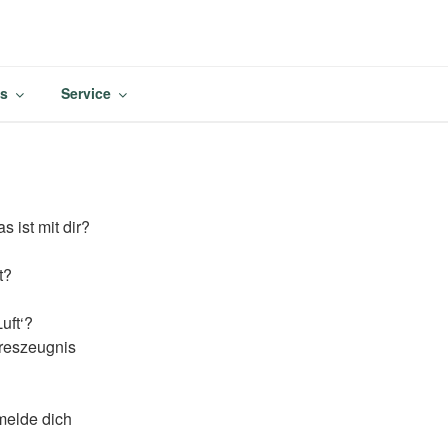
M
es
Service
 ist mit dir?
t?
uft‘?
reszeugnis
melde dich