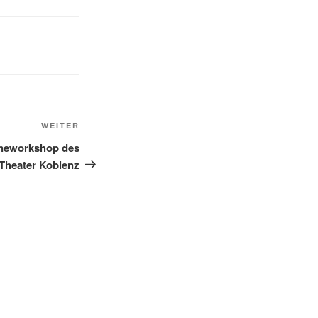
Nächster
WEITER
Beitrag
neworkshop des
Theater Koblenz