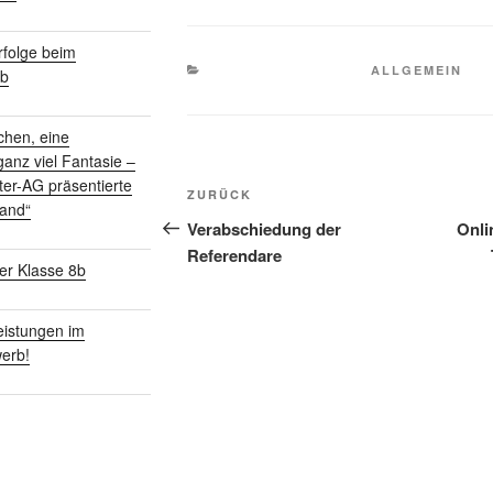
folge beim
KATEGORIEN
ALLGEMEIN
rb
chen, eine
anz viel Fantasie –
Beitragsnavigation
ter-AG präsentierte
Vorheriger
ZURÜCK
land“
Beitrag
Verabschiedung der
Onli
Referendare
er Klasse 8b
istungen im
erb!