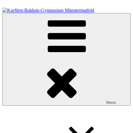
Zum
Inhalt
springen
Kurfürst-Balduin-Gymnasium Münstermaifeld
Menü