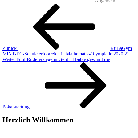
Allgemein
Beitragsnavigation
Vorheriger
Beitrag
Zurück
KuBaGym
MINT-EC-Schule erfolgreich in Mathematik-Olympiade 2020/21
Nächster
Weiter
Fünf Ruderersiege in Gent – Haible gewinnt die
Beitrag
Pokalwertung
Herzlich Willkommen