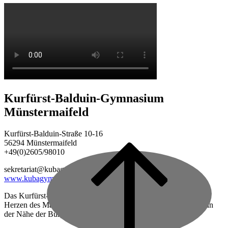
Kurfürst-Balduin-Gymnasium
Münstermaifeld
Kurfürst-Balduin-Straße 10-16
56294 Münstermaifeld
+49(0)2605/98010
Back
to
sekretariat@kubagym.de
top
www.kubagym.org
Das Kurfürst-Balduin-Gymnasium ist eine vierzügige Schule im
Herzen des Maifeldes, zwischen Mayen und Koblenz gelegen, in
der Nähe der Burg Eltz.