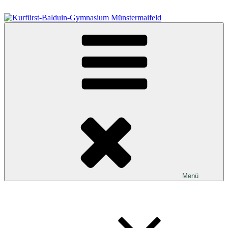
Zum
Inhalt
springen
Kurfürst-Balduin-Gymnasium Münstermaifeld
Menü