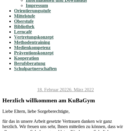
Informationen und Downloads
Impressum
Orientierungsstufe
Mittelstufe
Oberstufe
Bibliothek
Lerncafé
Vertretungskonzept
Methodentraining
Medienkompetenz
Präventionskonzept
Kooperation
Berufsberatung
Schulpartnerschaften
Veröffentlicht
18. Februar 2022
6. März 2022
am
Herzlich willkommen am KuBaGym
Liebe Eltern, liebe Sorgeberechtigte,
für das in unsere Arbeit gesetzte Vertrauen danken wir ganz
herzlich. Wir freuen uns sehr, Ihnen mitteilen zu können, dass wir