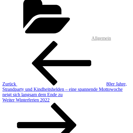
Allgemein
Beitragsnavigation
Vorheriger
Beitrag
Zurück
80er Jahre,
Strandparty und Kindheitshelden – eine spannende Mottowoche
neigt sich langsam dem Ende zu
Nächster
Weiter
Winterferien 2022
Beitrag