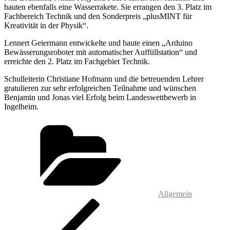
bauten ebenfalls eine Wasserrakete. Sie errangen den 3. Platz im
Fachbereich Technik und den Sonderpreis „plusMINT für
Kreativität in der Physik“.
Lennert Geiermann entwickelte und baute einen „Arduino
Bewässerungsroboter mit automatischer Auffüllstation“ und
erreichte den 2. Platz im Fachgebiet Technik.
Schulleiterin Christiane Hofmann und die betreuenden Lehrer
gratulieren zur sehr erfolgreichen Teilnahme und wünschen
Benjamin und Jonas viel Erfolg beim Landeswettbewerb in
Ingelheim.
Kategorien
Allgemein
Beitragsnavigation
Vorheriger
Beitrag