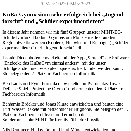
Veröffentlicht
9. März 2023
9. März 2023
am
KuBa-Gymnasium sehr erfolgreich bei „Jugend
forscht“ und „Schüler experimentieren“
In diesem Jahr nahmen wir mit fünf Gruppen unserer MINT-EC-
Schule Kurfürst-Balduin-Gymnasium Münstermaifeld an den
Regionalwettbewerben (Koblenz, Neuwied und Remagen) „Schüler
experimentieren“ und „Jugend forscht“ teil.
Leonie Diedenhofen enwickelte mit der App „Struckd“ die Software
„Entdecke das KuBaGym einmal anders“, mit der unser
Schulgelände innen wie außen spielerisch erkundet werden kann.
Sie belegte den 2. Platz im Fachbereich Informatik.
Ben Laufs und Fynn Poredda entwickelten in Python das Tower
Defense Spiel „Protect the Olymp“ und erreichten den 3. Platz im
Fachbereich Informatik.
Benjamin Bröcker und Jonas Kluge entwickelten und bauten eine
Luft-Wasser-Rakete mit beträchtlicher Flughöhe. Sie belegten den 1.
Platz im Fachbereich Physik und erhielten den
Sonderpreis
„plusMINT für Kreativität in der Physik“.
Nils Brummer, Niklas Jörg und Paul Münch entwickelten und