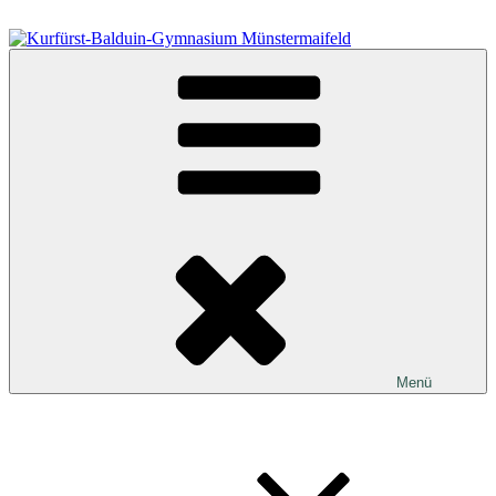
Zum
Inhalt
springen
Kurfürst-Balduin-Gymnasium Münstermaifeld
Menü