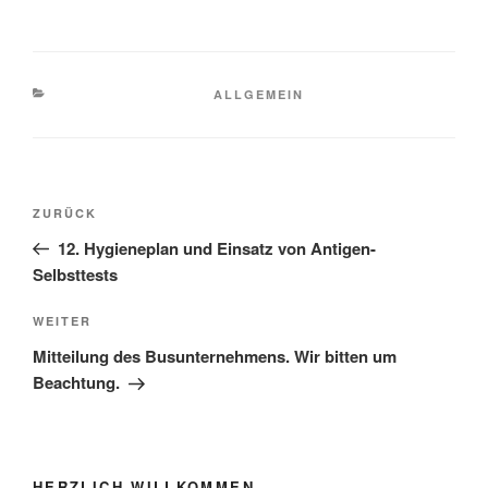
KATEGORIEN
ALLGEMEIN
Beitragsnavigation
Vorheriger
ZURÜCK
Beitrag
12. Hygieneplan und Einsatz von Antigen-
Selbsttests
Nächster
WEITER
Beitrag
Mitteilung des Busunternehmens. Wir bitten um
Beachtung.
HERZLICH WILLKOMMEN