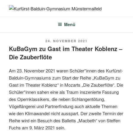
Zum
Inhalt
KURFÜRST-BALDUIN-
springen
GYMNASIUM
Menü
MÜNSTERMAIFELD
VERÖFFENTLICHT
24. NOVEMBER 2021
AM
KuBaGym zu Gast im Theater Koblenz –
Die Zauberflöte
Am 23. November 2021 waren Schüler*innen des Kurfürst-
Balduin-Gymnasiums zum Start der Reihe „KuBaGym zu
Gast im Theater Koblenz“ in Mozarts „Die Zauberflöte“. Die
Schüler*innen sahen eine als Traum inszenierte Fassung
des Opernklassikers, die neben Schlangentötung,
Vögelfängerei und Partnerfindung auch aktuelle Themen
wie den Klimawandel nicht ausspart. Der zweite Termin der
Reihe wird ein Besuch des Balletts „Macbeth“ von Steffen
Fuchs am 9. März 2021 sein.