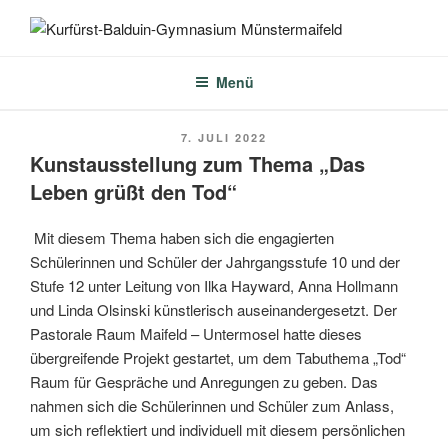
Zum
Inhalt
KURFÜRST-BALDUIN-
springen
GYMNASIUM
Menü
MÜNSTERMAIFELD
VERÖFFENTLICHT
7. JULI 2022
AM
Kunstausstellung zum Thema „Das
Leben grüßt den Tod“
Mit diesem Thema haben sich die engagierten
Schülerinnen und Schüler der Jahrgangsstufe 10 und der
Stufe 12 unter Leitung von Ilka Hayward, Anna Hollmann
und Linda Olsinski künstlerisch auseinandergesetzt. Der
Pastorale Raum Maifeld – Untermosel hatte dieses
übergreifende Projekt gestartet, um dem Tabuthema „Tod“
Raum für Gespräche und Anregungen zu geben. Das
nahmen sich die Schülerinnen und Schüler zum Anlass,
um sich reflektiert und individuell mit diesem persönlichen