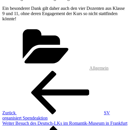
Ein besonderer Dank gilt daher auch den vier Dozenten aus Klasse
9 und 11, ohne deren Engagement der Kurs so nicht stattfinden
könnte!
Kategorien
Allgemein
Beitragsnavigation
Vorheriger
Beitrag
Zurück
SV
organisiert Spendeaktion
Nächster
Weiter
Besuch des Deutsch-LKs im Romantik-Museum in Frankfurt
Beitrag