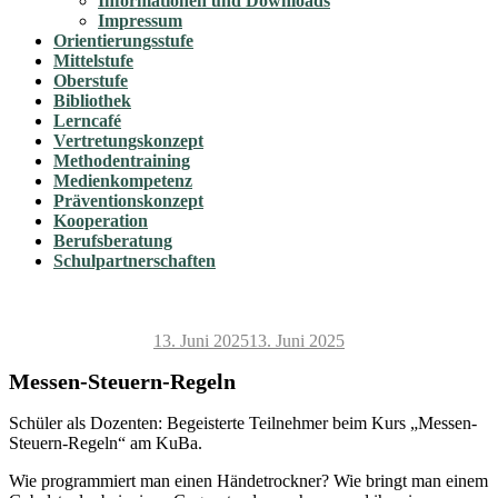
Informationen und Downloads
Impressum
Orientierungsstufe
Mittelstufe
Oberstufe
Bibliothek
Lerncafé
Vertretungskonzept
Methodentraining
Medienkompetenz
Präventionskonzept
Kooperation
Berufsberatung
Schulpartnerschaften
Veröffentlicht
13. Juni 2025
13. Juni 2025
am
Messen-Steuern-Regeln
Schüler als Dozenten: Begeisterte Teilnehmer beim Kurs „Messen-
Steuern-Regeln“ am KuBa.
Wie programmiert man einen Händetrockner? Wie bringt man einem