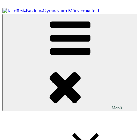
Zum
Inhalt
springen
Kurfürst-Balduin-Gymnasium Münstermaifeld
Menü