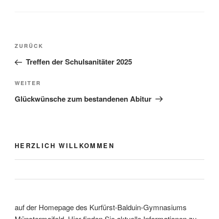
Beitragsnavigation
Vorheriger
ZURÜCK
Beitrag
Treffen der Schulsanitäter 2025
Nächster
WEITER
Beitrag
Glückwünsche zum bestandenen Abitur
HERZLICH WILLKOMMEN
auf der Homepage des Kurfürst-Balduin-Gymnasiums
Münstermaifeld. Hier finden Sie aktuelle Informationen zu