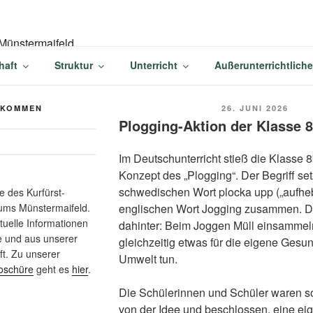
-BALDUIN-GYMNASIU
haft
Struktur
Unterricht
Außerunterrichtlich
AIFELD
VERÖFFENTLICHT
LKOMMEN
26. JUNI 2026
AM
Plogging-Aktion der Klasse 
Im Deutschunterricht stieß die Klasse 
Konzept des „Plogging“. Der Begriff se
schwedischen Wort plocka upp („aufhe
 des Kurfürst-
englischen Wort Jogging zusammen. D
ums Münstermaifeld.
ktuelle Informationen
dahinter: Beim Joggen Müll einsammel
e und aus unserer
gleichzeitig etwas für die eigene Gesu
t. Zu unserer
Umwelt tun.
oschüre
geht es
hier
.
Die Schülerinnen und Schüler waren sof
von der Idee und beschlossen, eine ei