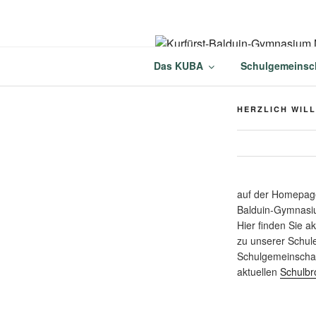
Zum
Inhalt
springen
KURFÜRST
Das KUBA
Schulgemeinsc
MÜNSTERM
HERZLICH WIL
auf der Homepage
Balduin-Gymnasi
Hier finden Sie a
zu unserer Schul
Schulgemeinschaf
aktuellen
Schulbr