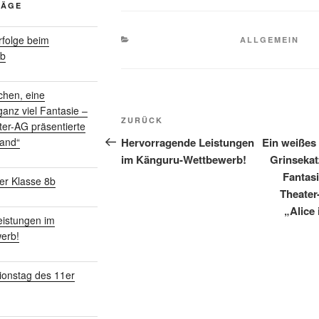
RÄGE
folge beim
KATEGORIEN
ALLGEMEIN
rb
chen, eine
Beitragsnavigation
anz viel Fantasie –
Vorheriger
ZURÜCK
ter-AG präsentierte
Beitrag
Hervorragende Leistungen
Ein weißes
land“
im Känguru-Wettbewerb!
Grinsekat
Fantasi
er Klasse 8b
Theater
„Alice
istungen im
erb!
ionstag des 11er