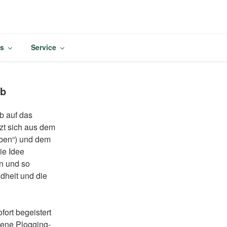
M
es
Service
8b
8b auf das
tzt sich aus dem
ben“) und dem
ie Idee
n und so
ndheit und die
ort begeistert
gene Plogging-