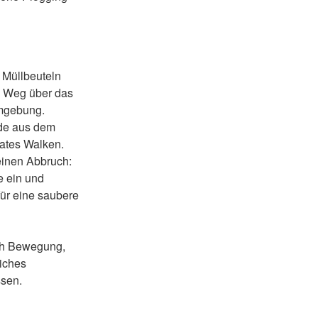
 Müllbeuteln
n Weg über das
mgebung.
de aus dem
rates Walken.
einen Abbruch:
e ein und
 für eine saubere
ich Bewegung,
iches
ssen.