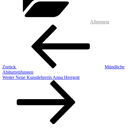
Allgemein
Beitragsnavigation
Vorheriger
Beitrag
Zurück
Mündliche
Abiturprüfungen
Nächster
Weiter
Neue Kunstlehrerin Anna Herrgott
Beitrag