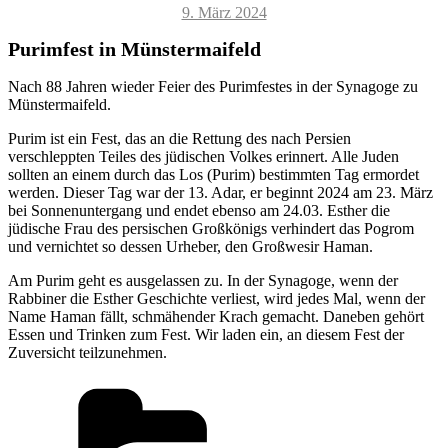
Veröffentlicht
9. März 2024
am
Purimfest in Münstermaifeld
Nach 88 Jahren wieder Feier des Purimfestes in der Synagoge zu
Münstermaifeld.
Purim ist ein Fest, das an die Rettung des nach Persien
verschleppten Teiles des jüdischen Volkes erinnert. Alle Juden
sollten an einem durch das Los (Purim) bestimmten Tag ermordet
werden. Dieser Tag war der 13. Adar, er beginnt 2024 am 23. März
bei Sonnenuntergang und endet ebenso am 24.03. Esther die
jüdische Frau des persischen Großkönigs verhindert das Pogrom
und vernichtet so dessen Urheber, den Großwesir Haman.
Am Purim geht es ausgelassen zu. In der Synagoge, wenn der
Rabbiner die Esther Geschichte verliest, wird jedes Mal, wenn der
Name Haman fällt, schmähender Krach gemacht. Daneben gehört
Essen und Trinken zum Fest. Wir laden ein, an diesem Fest der
Zuversicht teilzunehmen.
Kategorien