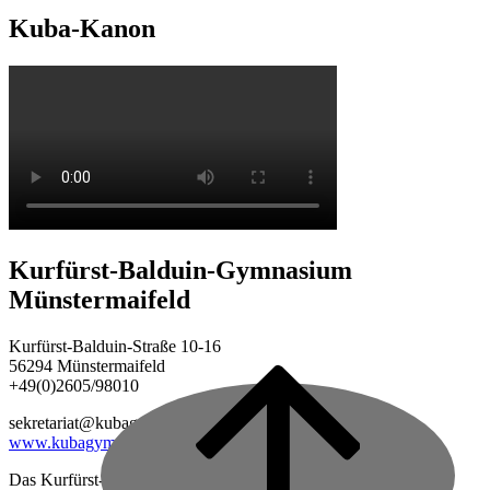
Kuba-Kanon
Kurfürst-Balduin-Gymnasium
Münstermaifeld
Kurfürst-Balduin-Straße 10-16
56294 Münstermaifeld
+49(0)2605/98010
Back
to
sekretariat@kubagym.de
top
www.kubagym.org
Das Kurfürst-Balduin-Gymnasium ist eine vierzügige Schule im