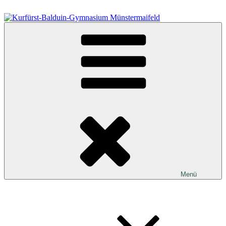
Zum
Inhalt
springen
Kurfürst-Balduin-Gymnasium Münstermaifeld
Menü