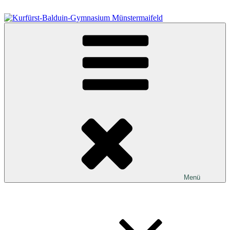
Zum
Inhalt
springen
Kurfürst-Balduin-Gymnasium Münstermaifeld
Menü