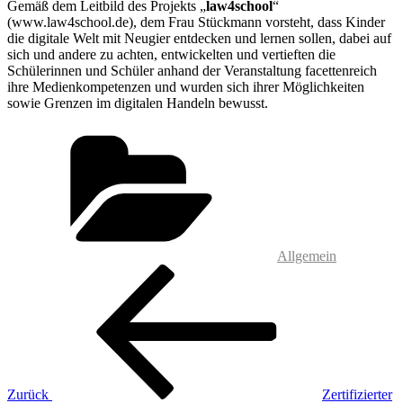
Gemäß dem Leitbild des Projekts „
law4school
“
(www.law4school.de), dem Frau Stückmann vorsteht, dass Kinder
die digitale Welt mit Neugier entdecken und lernen sollen, dabei auf
sich und andere zu achten, entwickelten und vertieften die
Schülerinnen und Schüler anhand der Veranstaltung facettenreich
ihre Medienkompetenzen und wurden sich ihrer Möglichkeiten
sowie Grenzen im digitalen Handeln bewusst.
Kategorien
Allgemein
Beitragsnavigation
Vorheriger
Beitrag
Zurück
Zertifizierter