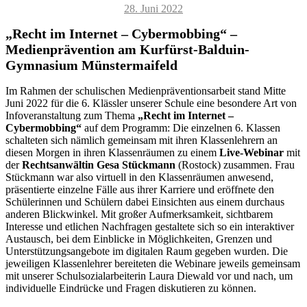
Veröffentlicht
28. Juni 2022
am
„Recht im Internet – Cybermobbing“ –
Medienprävention am Kurfürst-Balduin-
Gymnasium Münstermaifeld
Im Rahmen der schulischen Medienpräventionsarbeit stand Mitte
Juni 2022 für die 6. Klässler unserer Schule eine besondere Art von
Infoveranstaltung zum Thema
„Recht im Internet –
Cybermobbing“
auf dem Programm: Die einzelnen 6. Klassen
schalteten sich nämlich gemeinsam mit ihren Klassenlehrern an
diesen Morgen in ihren Klassenräumen zu einem
Live-Webinar
mit
der
Rechtsanwältin Gesa Stückmann
(Rostock) zusammen. Frau
Stückmann war also virtuell in den Klassenräumen anwesend,
präsentierte einzelne Fälle aus ihrer Karriere und eröffnete den
Schülerinnen und Schülern dabei Einsichten aus einem durchaus
anderen Blickwinkel. Mit großer Aufmerksamkeit, sichtbarem
Interesse und etlichen Nachfragen gestaltete sich so ein interaktiver
Austausch, bei dem Einblicke in Möglichkeiten, Grenzen und
Unterstützungsangebote im digitalen Raum gegeben wurden. Die
jeweiligen Klassenlehrer bereiteten die Webinare jeweils gemeinsam
mit unserer Schulsozialarbeiterin Laura Diewald vor und nach, um
individuelle Eindrücke und Fragen diskutieren zu können.