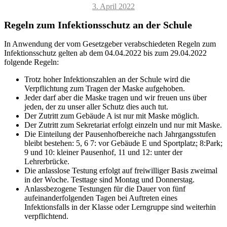
Veröffentlicht
3. April 2022
am
Regeln zum Infektionsschutz an der Schule
In Anwendung der vom Gesetzgeber verabschiedeten Regeln zum
Infektionsschutz gelten ab dem 04.04.2022 bis zum 29.04.2022
folgende Regeln:
Trotz hoher Infektionszahlen an der Schule wird die
Verpflichtung zum Tragen der Maske aufgehoben.
Jeder darf aber die Maske tragen und wir freuen uns über
jeden, der zu unser aller Schutz dies auch tut.
Der Zutritt zum Gebäude A ist nur mit Maske möglich.
Der Zutritt zum Sekretariat erfolgt einzeln und nur mit Maske.
Die Einteilung der Pausenhofbereiche nach Jahrgangsstufen
bleibt bestehen: 5, 6 7: vor Gebäude E und Sportplatz; 8:Park;
9 und 10: kleiner Pausenhof, 11 und 12: unter der
Lehrerbrücke.
Die anlasslose Testung erfolgt auf freiwilliger Basis zweimal
in der Woche. Testtage sind Montag und Donnerstag.
Anlassbezogene Testungen für die Dauer von fünf
aufeinanderfolgenden Tagen bei Auftreten eines
Infektionsfalls in der Klasse oder Lerngruppe sind weiterhin
verpflichtend.