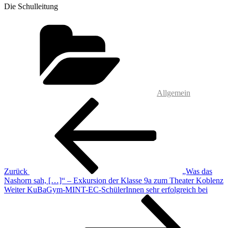
Die Schulleitung
Kategorien
Allgemein
Beitragsnavigation
Vorheriger
Beitrag
Zurück
„Was das
Nashorn sah, […]“ – Exkursion der Klasse 9a zum Theater Koblenz
Nächster
Weiter
KuBaGym-MINT-EC-SchülerInnen sehr erfolgreich bei
Beitrag