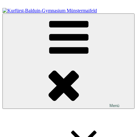
Zum
Inhalt
springen
Kurfürst-Balduin-Gymnasium Münstermaifeld
Menü