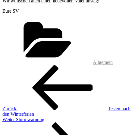
Wir wünschen allen einen liebevollen Valentinstag!
Eure SV
Kategorien
Allgemein
Beitragsnavigation
Vorheriger
Beitrag
Zurück
Testen nach
den Winterferien
Nächster
Weiter
Sturmwarnung
Beitrag