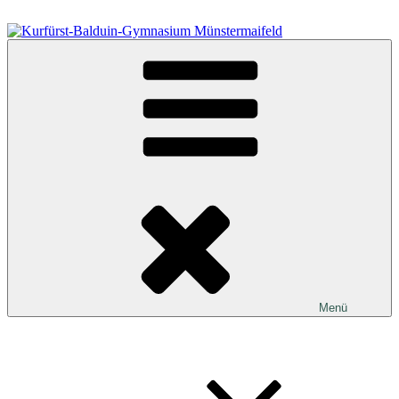
Zum
Inhalt
springen
Kurfürst-Balduin-Gymnasium Münstermaifeld
Menü