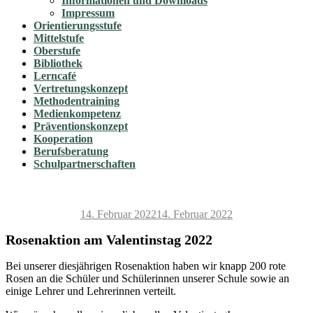
Informationen und Downloads
Impressum
Orientierungsstufe
Mittelstufe
Oberstufe
Bibliothek
Lerncafé
Vertretungskonzept
Methodentraining
Medienkompetenz
Präventionskonzept
Kooperation
Berufsberatung
Schulpartnerschaften
Veröffentlicht
14. Februar 2022
14. Februar 2022
am
Rosenaktion am Valentinstag 2022
Bei unserer diesjährigen Rosenaktion haben wir knapp 200 rote
Rosen an die Schüler und Schülerinnen unserer Schule sowie an
einige Lehrer und Lehrerinnen verteilt.