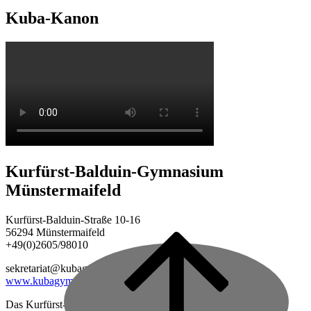
Kuba-Kanon
Kurfürst-Balduin-Gymnasium
Münstermaifeld
Kurfürst-Balduin-Straße 10-16
56294 Münstermaifeld
+49(0)2605/98010
Back
to
sekretariat@kubagym.de
top
www.kubagym.org
Das Kurfürst-Balduin-Gymnasium ist eine vierzügige Schule im