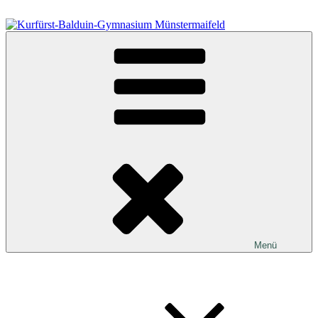
Zum
Inhalt
springen
Kurfürst-Balduin-Gymnasium Münstermaifeld
Menü