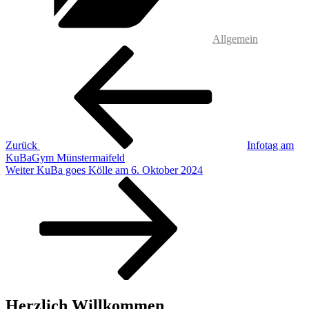
Allgemein
Beitragsnavigation
Vorheriger
Beitrag
Zurück
Infotag am
KuBaGym Münstermaifeld
Nächster
Weiter
KuBa goes Kölle am 6. Oktober 2024
Beitrag
Herzlich Willkommen