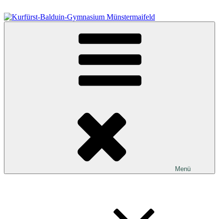
Zum
Inhalt
springen
Kurfürst-Balduin-Gymnasium Münstermaifeld
Menü