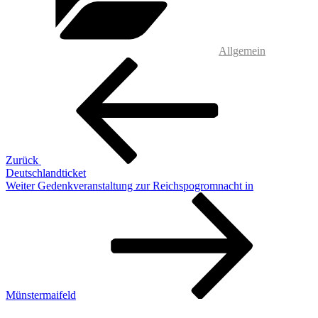
Allgemein
Beitragsnavigation
Vorheriger
Beitrag
Zurück
Deutschlandticket
Nächster
Weiter
Gedenkveranstaltung zur Reichspogromnacht in
Beitrag
Münstermaifeld