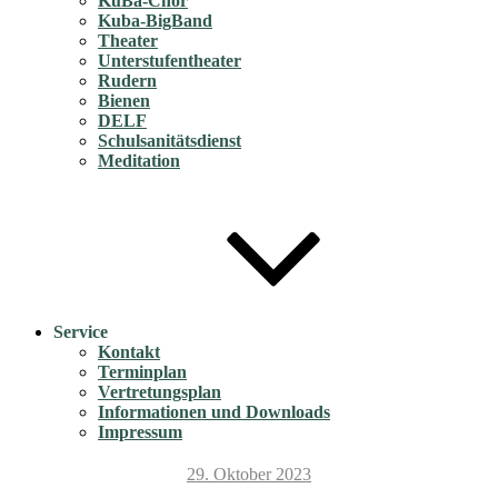
KuBa-Chor
Kuba-BigBand
Theater
Unterstufentheater
Rudern
Bienen
DELF
Schulsanitätsdienst
Meditation
Service
Kontakt
Terminplan
Vertretungsplan
Informationen und Downloads
Impressum
Veröffentlicht
29. Oktober 2023
am