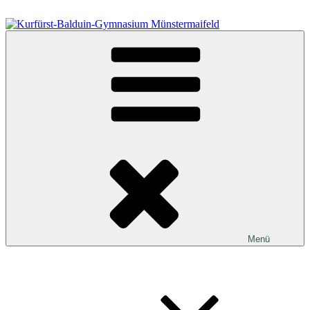
Zum
Inhalt
springen
Kurfürst-Balduin-Gymnasium Münstermaifeld
Menü