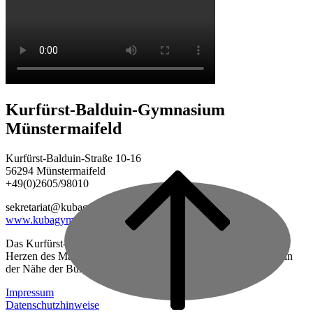
Kurfürst-Balduin-Gymnasium
Münstermaifeld
Kurfürst-Balduin-Straße 10-16
56294 Münstermaifeld
+49(0)2605/98010
Back
to
sekretariat@kubagym.de
top
www.kubagym.org
Das Kurfürst-Balduin-Gymnasium ist eine vierzügige Schule im
Herzen des Maifeldes, zwischen Mayen und Koblenz gelegen, in
der Nähe der Burg Eltz.
Impressum
Datenschutzhinweise