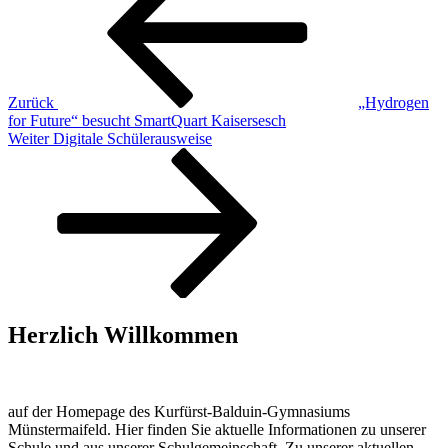
Zurück
„Hydrogen
for Future“ besucht SmartQuart Kaisersesch
Nächster
Weiter
Digitale Schülerausweise
Beitrag
Herzlich Willkommen
auf der Homepage des Kurfürst-Balduin-Gymnasiums
Münstermaifeld. Hier finden Sie aktuelle Informationen zu unserer
Schule und aus unserer Schulgemeinschaft. Zu unserer aktuellen