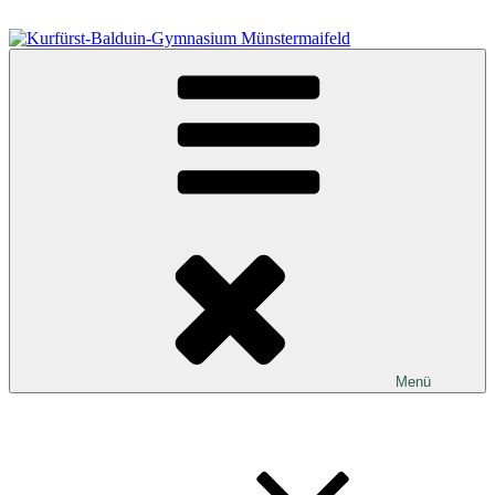
Zum
Inhalt
springen
Kurfürst-Balduin-Gymnasium Münstermaifeld
Menü