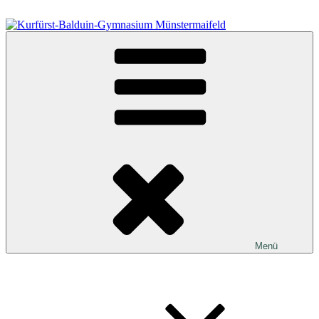
Zum
Inhalt
springen
Kurfürst-Balduin-Gymnasium Münstermaifeld
Menü