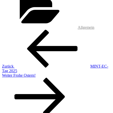
Allgemein
Beitragsnavigation
Vorheriger
Beitrag
Zurück
MINT-EC-
Tag 2025
Nächster
Weiter
Frohe Ostern!
Beitrag