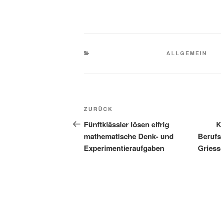
KATEGORIEN
ALLGEMEIN
Beitragsnavigation
Vorheriger
ZURÜCK
Beitrag
Fünftklässler lösen eifrig
K
mathematische Denk- und
Berufs
Experimentieraufgaben
Griess