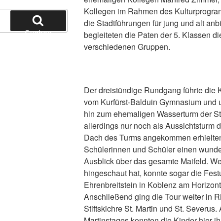
Kollegen im Rahmen des Kulturprogra
die Stadtführungen für jung und alt an
Suchen
begleiteten die Paten der 5. Klassen di
verschiedenen Gruppen.
Der dreistündige Rundgang führte die
vom Kurfürst-Balduin Gymnasium und 
hin zum ehemaligen Wasserturm der Sta
allerdings nur noch als Aussichtsturm 
Dach des Turms angekommen erhielten
Schülerinnen und Schüler einen wunde
Ausblick über das gesamte Maifeld. W
hingeschaut hat, konnte sogar die Fes
Ehrenbreitstein in Koblenz am Horizon
Anschließend ging die Tour weiter in R
Stiftskichre St. Martin und St. Severus.
Martinstages konnten die Kinder hier i