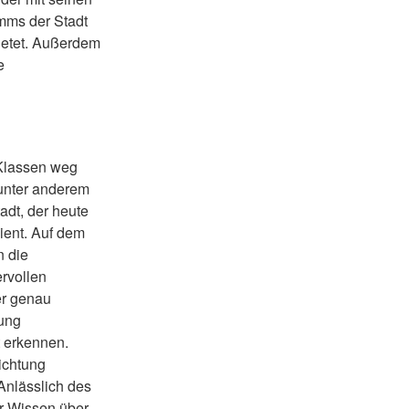
mms der Stadt
bietet. Außerdem
e
 Klassen weg
unter anderem
dt, der heute
dient. Auf dem
 die
rvollen
er genau
tung
t erkennen.
ichtung
 Anlässlich des
hr Wissen über