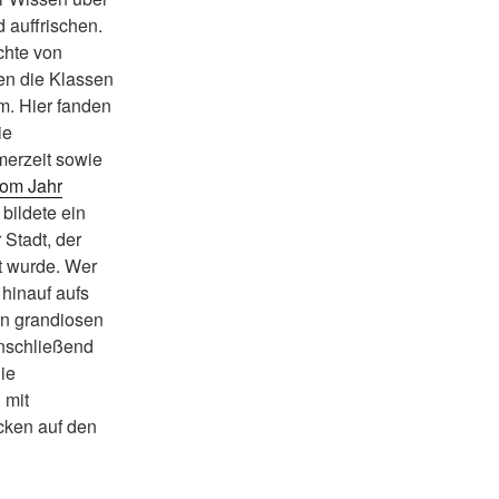
d auffrischen.
chte von
en die Klassen
. Hier fanden
ie
erzeit sowie
om Jahr
bildete ein
 Stadt, der
zt wurde. Wer
hinauf aufs
en grandiosen
Anschließend
ie
 mit
ken auf den