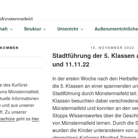
-BALDUIN-GYMNASIU
haft
Struktur
Unterricht
Außerunterrichtlich
AIFELD
VERÖFFENTLICHT
LKOMMEN
16. NOVEMBER 2022
AM
Stadtführung der 5. Klassen 
und 11.11.22
In der ersten Woche nach den Herbstf
 des Kurfürst-
die 5. Klassen an einer spannenden un
ums Münstermaifeld.
Stadtführung durch Münstermaifeld teil.
ktuelle Informationen
Klassen besuchten dabei verschiedene
e und aus unserer
Münstermaifeld und konnten an den v
t. Zu unserer
Stopps Wissenswertes über die Geschi
oschüre
geht es
hier
.
von Münstermaifeld lernen. Durch die St
wurden die Kinder unteranderem von 
ehemaligen Kollegen Manfred Zimmer, 