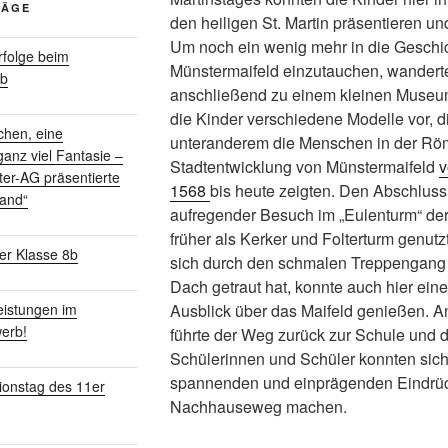
RÄGE
den heiligen St. Martin präsentieren un
Um noch ein wenig mehr in die Geschi
folge beim
Münstermaifeld einzutauchen, wandert
rb
anschließend zu einem kleinen Museum
die Kinder verschiedene Modelle vor, d
chen, eine
unteranderem die Menschen in der Röm
anz viel Fantasie –
Stadtentwicklung von Münstermaifeld
v
ter-AG präsentierte
1568
bis heute zeigten. Den Abschluss 
land“
aufregender Besuch im „Eulenturm“ der
früher als Kerker und Folterturm genut
er Klasse 8b
sich durch den schmalen Treppengang 
Dach getraut hat, konnte auch hier ein
Ausblick über das Maifeld genießen. 
istungen im
erb!
führte der Weg zurück zur Schule und d
Schülerinnen und Schüler konnten sich
spannenden und einprägenden Eindrüc
ionstag des 11er
Nachhauseweg machen.