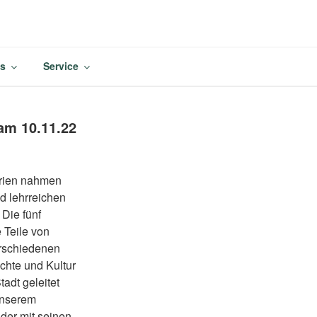
M
es
Service
am 10.11.22
erien nahmen
d lehrreichen
 Die fünf
 Teile von
erschiedenen
chte und Kultur
adt geleitet
unserem
der mit seinen