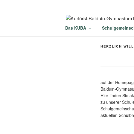
Zum
Inhalt
springen
KURFÜRST
Das KUBA
Schulgemeinsc
MÜNSTERM
HERZLICH WIL
auf der Homepage
Balduin-Gymnasi
Hier finden Sie a
zu unserer Schul
Schulgemeinschaf
aktuellen
Schulbr