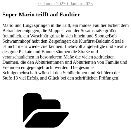
Veröffentlicht
9. Januar 2023
9. Januar 2023
am
Super Mario trifft auf Faultier
Mario und Luigi springen in die Luft, ein müdes Faultier lächelt dem
Betrachter entgegen, die Muppets von der Sesamstraße grüßen
freundlich, ein Waschbär grinst in sich hinein und SpongeBob
Schwammkopf hebt den Zeigefinger; die Kurfürst-Balduin-Straße
ist nicht mehr wiederzuerkennen. Liebevoll angefertigte und kreativ
designte Plakate und Banner säumen die Straße und
veranschaulichen in besonderem Maße die vielen gedrückten
Daumen, die den Abiturientinnen und Abiturienten von Familie und
Freunden entgegengebracht werden. Die gesamte
Schulgemeinschaft wünscht den Schülerinnen und Schülern der
Stufe 13 viel Erfolg und Glück bei den schriftlichen Prüfungen!
Kategorien