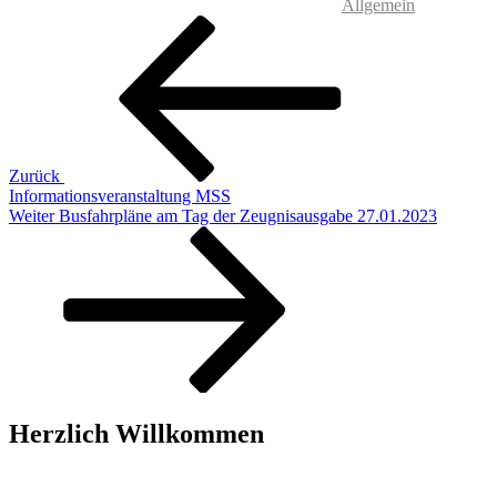
Allgemein
Beitragsnavigation
Vorheriger
Beitrag
Zurück
Informationsveranstaltung MSS
Nächster
Weiter
Busfahrpläne am Tag der Zeugnisausgabe 27.01.2023
Beitrag
Herzlich Willkommen