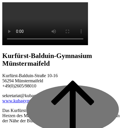
Kurfürst-Balduin-Gymnasium
Münstermaifeld
Kurfürst-Balduin-Straße 10-16
56294 Münstermaifeld
+49(0)2605/98010
Back
to
sekretariat@kubagym.de
top
www.kubagym.org
Das Kurfürst-Balduin-Gymnasium ist eine vierzügige Schule im
Herzen des Maifeldes, zwischen Mayen und Koblenz gelegen, in
der Nähe der Burg Eltz.