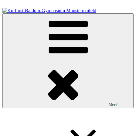
Zum
Inhalt
springen
Kurfürst-Balduin-Gymnasium Münstermaifeld
Menü