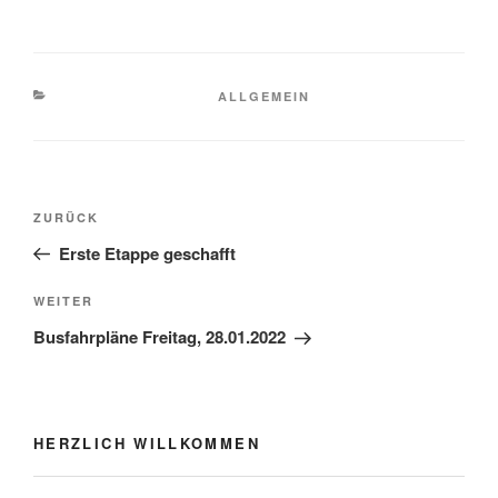
KATEGORIEN
ALLGEMEIN
Beitragsnavigation
Vorheriger
ZURÜCK
Beitrag
Erste Etappe geschafft
Nächster
WEITER
Beitrag
Busfahrpläne Freitag, 28.01.2022
HERZLICH WILLKOMMEN