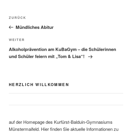
Beitragsnavigation
Vorheriger
ZURÜCK
Beitrag
Mündliches Abitur
Nächster
WEITER
Beitrag
Alkoholprävention am KuBaGym – die Schülerinnen
und Schüler feiern mit „Tom & Lisa“!
HERZLICH WILLKOMMEN
auf der Homepage des Kurfürst-Balduin-Gymnasiums
Münstermaifeld. Hier finden Sie aktuelle Informationen zu