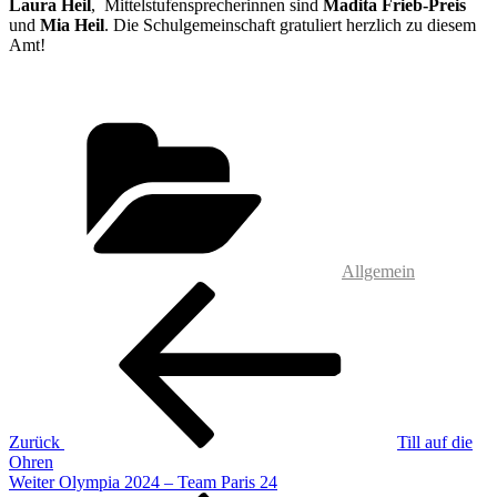
Laura Heil
, Mittelstufensprecherinnen sind
Madita Frieb-Preis
und
Mia Heil
. Die Schulgemeinschaft gratuliert herzlich zu diesem
Amt!
Kategorien
Allgemein
Beitragsnavigation
Vorheriger
Beitrag
Zurück
Till auf die
Ohren
Nächster
Weiter
Olympia 2024 – Team Paris 24