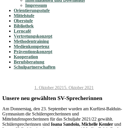
Informationen und Downloads
Impressum
Orientierungsstufe
Mittelstufe
Oberstufe
Bibliothek
Lerncafé
Vertretungskonzept
Methodentraining
Medienkompetenz
Präventionskonzept
Kooperation
Berufsberatung
Schulpartnerschaften
Veröffentlicht
1. Oktober 2021
5. Oktober 2021
am
Unsere neu gewählten SV-Sprecherinnen
Am Donnerstag, den 23. September wurden am Kurfürst-Balduin-
Gymnasium die Schülersprecherinnen und
Mittelstufensprecherinnen für das Schuljahr 2021/22 gewählt.
Schülersprecherinnen sind
Ioana Sandoiu, Michelle Kemler
und