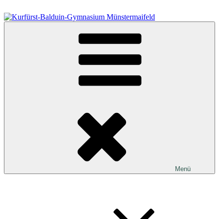
Zum
Inhalt
springen
Kurfürst-Balduin-Gymnasium Münstermaifeld
Menü