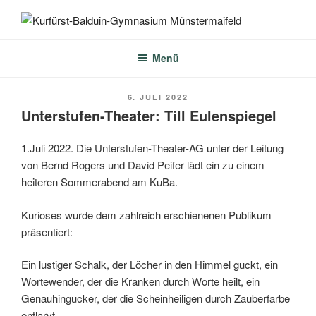
Zum
Inhalt
KURFÜRST-BALDUIN-
springen
GYMNASIUM
Menü
MÜNSTERMAIFELD
VERÖFFENTLICHT
6. JULI 2022
AM
Unterstufen-Theater: Till Eulenspiegel
1.Juli 2022. Die Unterstufen-Theater-AG unter der Leitung
von Bernd Rogers und David Peifer lädt ein zu einem
heiteren Sommerabend am KuBa.
Kurioses wurde dem zahlreich erschienenen Publikum
präsentiert:
Ein lustiger Schalk, der Löcher in den Himmel guckt, ein
Wortewender, der die Kranken durch Worte heilt, ein
Genauhingucker, der die Scheinheiligen durch Zauberfarbe
entlarvt.