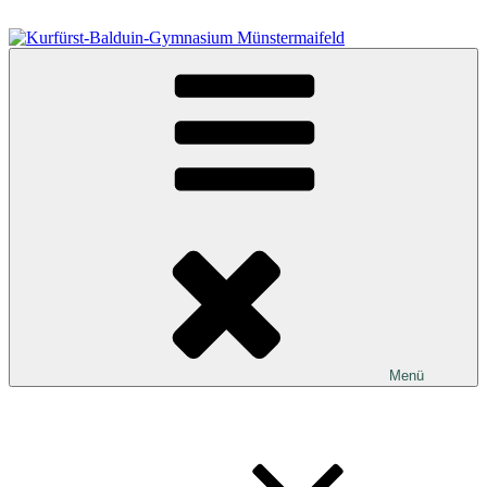
Zum
Inhalt
springen
Kurfürst-Balduin-Gymnasium Münstermaifeld
Menü