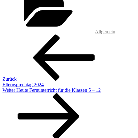
Allgemein
Beitragsnavigation
Vorheriger
Beitrag
Zurück
Elternsprechtag 2024
Nächster
Weiter
Heute Fernunterricht für die Klassen 5 – 12
Beitrag