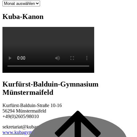
Archiv
Kuba-Kanon
Kurfürst-Balduin-Gymnasium
Münstermaifeld
Kurfürst-Balduin-Straße 10-16
56294 Münstermaifeld
+49(0)2605/98010
Back
to
sekretariat@kubagym.de
top
www.kubagym.org