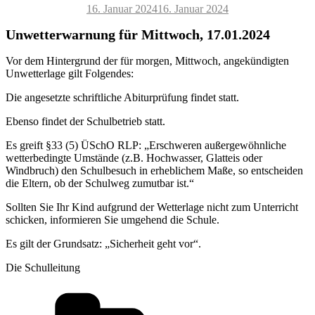
Veröffentlicht
16. Januar 2024
16. Januar 2024
am
Unwetterwarnung für Mittwoch, 17.01.2024
Vor dem Hintergrund der für morgen, Mittwoch, angekündigten
Unwetterlage gilt Folgendes:
Die angesetzte schriftliche Abiturprüfung findet statt.
Ebenso findet der Schulbetrieb statt.
Es greift §33 (5) ÜSchO RLP: „Erschweren außergewöhnliche
wetterbedingte Umstände (z.B. Hochwasser, Glatteis oder
Windbruch) den Schulbesuch in erheblichem Maße, so entscheiden
die Eltern, ob der Schulweg zumutbar ist.“
Sollten Sie Ihr Kind aufgrund der Wetterlage nicht zum Unterricht
schicken, informieren Sie umgehend die Schule.
Es gilt der Grundsatz: „Sicherheit geht vor“.
Die Schulleitung
Kategorien