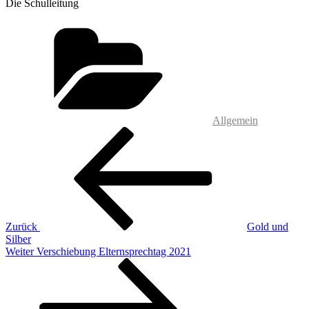
Die Schulleitung
Kategorien
Allgemein
Beitragsnavigation
Vorheriger
Beitrag
Zurück
Gold und
Silber
Nächster
Weiter
Verschiebung Elternsprechtag 2021
Beitrag