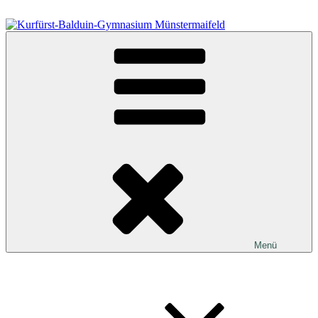
Zum
Inhalt
springen
Kurfürst-Balduin-Gymnasium Münstermaifeld
Menü