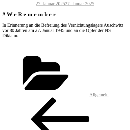
Veröffentlicht
27. Januar 2025
27. Januar 2025
am
# W e R e m e m b e r
In Erinnerung an die Befreiung des Vernichtungslagers Auschwitz
vor 80 Jahren am 27. Januar 1945 und an die Opfer der NS
Diktatur.
Kategorien
Allgemein
Beitragsnavigation
Vorheriger
Beitrag