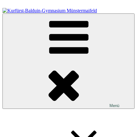
Zum
Inhalt
springen
Kurfürst-Balduin-Gymnasium Münstermaifeld
Menü