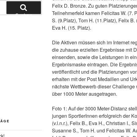
Felix D. Bronze. Zu guten Platzierunge
Teilnehmerfeld kamen Felicitas W. (7. 
Suchen
S. (9.Platz), Tom H. (11.Platz), Felix B.
Eva H. (15. Platz).
Die Aktiven müssen sich im Internet reg
die zuhause erzielten Ergebnisse mit D
einsenden, sowie die Leistungen in ei
Ergebnismaske eintragen. Die Ergebn
veröffentlicht und die Platzierungen von
erhalten mit der Post Medaillen und U
nächste Wettbewerb dieser Challenge 
über 1000 Meter ausgetragen.
Foto 1: Auf der 3000 Meter-Distanz stell
jungen SportlerInnen erfolgreich der K
RÄGE
(v.l.n.r.), Felix B., Eva H., Christian I., 
Susanne S., Tom H. und Felicitas W. A
ck!