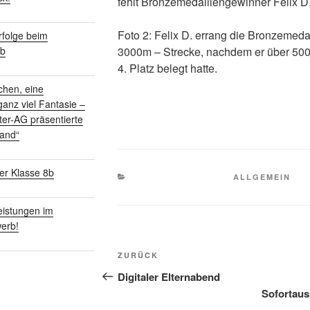
fehlt Bronzemedaillengewinner Felix D
Foto 2: Felix D. errang die Bronzemedai
folge beim
3000m – Strecke, nachdem er über 50
rb
4. Platz belegt hatte.
chen, eine
anz viel Fantasie –
ter-AG präsentierte
land“
er Klasse 8b
KATEGORIEN
ALLGEMEIN
istungen im
erb!
Beitragsnavigation
Vorheriger
ZURÜCK
Beitrag
Digitaler Elternabend
Sofortaus