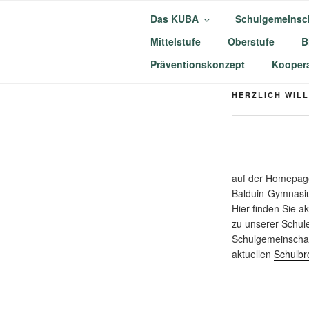
Zum
Das KUBA
Schulgemeinsc
Inhalt
springen
Mittelstufe
Oberstufe
B
KURFÜRST
Präventionskonzept
Koopera
MÜNSTERM
HERZLICH WIL
auf der Homepage
Balduin-Gymnasi
Hier finden Sie a
zu unserer Schul
Schulgemeinschaf
aktuellen
Schulbr