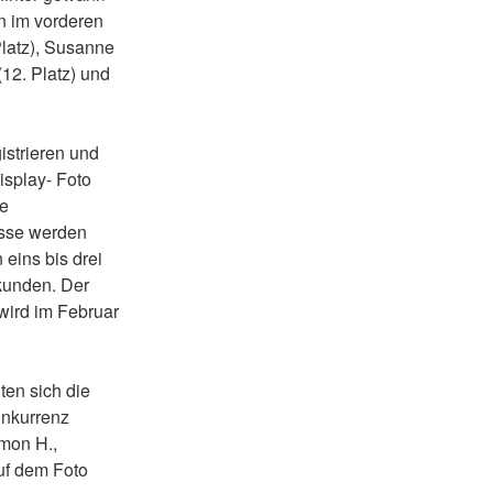
n im vorderen
Platz), Susanne
 (12. Platz) und
istrieren und
isplay- Foto
ne
isse werden
 eins bis drei
rkunden. Der
wird im Februar
ten sich die
onkurrenz
Simon H.,
uf dem Foto