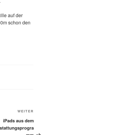
.
lle auf der
00m schon den
Nächster
WEITER
Beitrag
iPads aus dem
stattungsprogra
mm