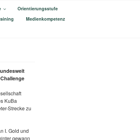
e
Orientierungsstufe
aining
Medienkompetenz
M
 bundesweit
 Challenge
sellschaft
des KuBa
ter-Strecke zu
n I. Gold und
hinter gewann