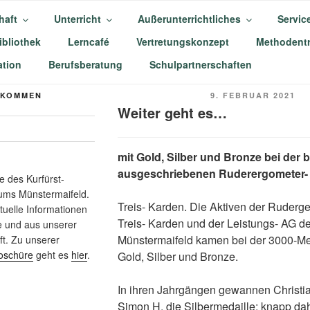
haft
Unterricht
Außerunterrichtliches
Servic
ibliothek
Lerncafé
Vertretungskonzept
Methodentr
-BALDUIN-GYMNASIU
tion
Berufsberatung
Schulpartnerschaften
AIFELD
VERÖFFENTLICHT
LKOMMEN
9. FEBRUAR 2021
AM
Weiter geht es…
mit Gold, Silber und Bronze bei der
ausgeschriebenen Ruderergometer-
 des Kurfürst-
ums Münstermaifeld.
Treis- Karden. Die Aktiven der Ruderge
ktuelle Informationen
Treis- Karden und der Leistungs- AG 
e und aus unserer
Münstermaifeld kamen bei der 3000-Me
t. Zu unserer
oschüre
geht es
hier
.
Gold, Silber und Bronze.
In ihren Jahrgängen gewannen Christia
Simon H. die Silbermedaille; knapp da