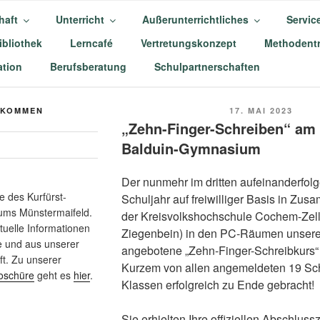
haft
Unterricht
Außerunterrichtliches
Servic
ibliothek
Lerncafé
Vertretungskonzept
Methodentr
-BALDUIN-GYMNASIU
tion
Berufsberatung
Schulpartnerschaften
AIFELD
VERÖFFENTLICHT
LKOMMEN
17. MAI 2023
AM
„Zehn-Finger-Schreiben“ am 
Balduin-Gymnasium
Der nunmehr im dritten aufeinanderfol
 des Kurfürst-
Schuljahr auf freiwilliger Basis in Zus
ums Münstermaifeld.
der Kreisvolkshochschule Cochem-Zell
ktuelle Informationen
Ziegenbein) in den PC-Räumen unsere
e und aus unserer
angebotene „Zehn-Finger-Schreibkurs“
t. Zu unserer
Kurzem von allen angemeldeten 19 Sch
oschüre
geht es
hier
.
Klassen erfolgreich zu Ende gebracht!
Sie erhielten Ihre offiziellen Abschlussz