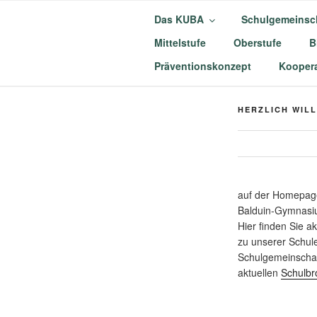
Zum
Das KUBA
Schulgemeinsc
Inhalt
springen
Mittelstufe
Oberstufe
B
KURFÜRST
Präventionskonzept
Koopera
MÜNSTERM
HERZLICH WIL
auf der Homepage
Balduin-Gymnasi
Hier finden Sie a
zu unserer Schul
Schulgemeinschaf
aktuellen
Schulbr