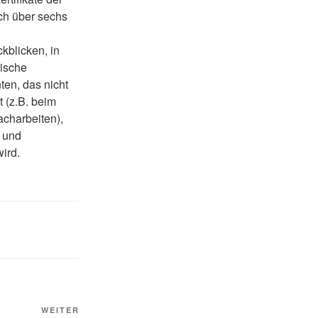
ch über sechs
kblicken, in
ische
ten, das nicht
t (z.B. beim
charbeiten),
m und
wird.
Nächster
WEITER