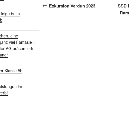
Beitrag
Exkursion Verdun 2023
SSD F
Rams
folge beim
rb
chen, eine
anz viel Fantasie –
ter-AG präsentierte
land“
er Klasse 8b
istungen im
erb!