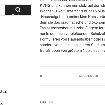
KVHS und können nun stolz auf den si
Wochen (zwölf Unterrichtsstunden plus
Suchen
„Hausaufgaben“) erstreckten Kurs zurüc
dem sie das pragmatische und ökonom
Tastaturschreiben mit zehn Fingern lern
nur in der noch verbleibenden Schulzei
Formulieren von Hausaufgaben oder Fa
sondern vor allem im späteren Studiu
Berufsleben von größtem Nutzen sein 
KATEGORIEN
ALLGEMEIN
RÄGE
Beitragsnavigation
Vorheriger
ZURÜCK
ck!