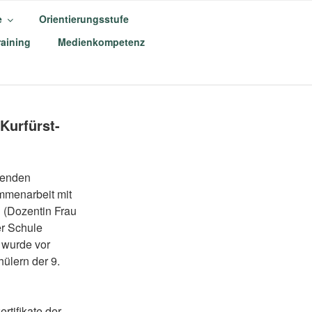
e
Orientierungsstufe
aining
Medienkompetenz
M
Kurfürst-
genden
ammenarbeit mit
 (Dozentin Frau
r Schule
 wurde vor
ülern der 9.
ertifikate der