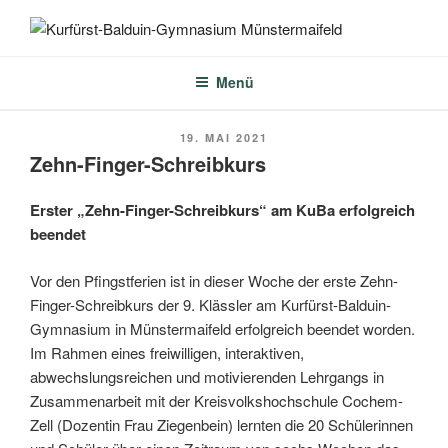
Zum
Inhalt
KURFÜRST-BALDUIN-
springen
GYMNASIUM
Menü
MÜNSTERMAIFELD
VERÖFFENTLICHT
19. MAI 2021
AM
Zehn-Finger-Schreibkurs
Erster „Zehn-Finger-Schreibkurs“ am KuBa erfolgreich
beendet
Vor den Pfingstferien ist in dieser Woche der erste Zehn-
Finger-Schreibkurs der 9. Klässler am Kurfürst-Balduin-
Gymnasium in Münstermaifeld erfolgreich beendet worden.
Im Rahmen eines freiwilligen, interaktiven,
abwechslungsreichen und motivierenden Lehrgangs in
Zusammenarbeit mit der Kreisvolkshochschule Cochem-
Zell (Dozentin Frau Ziegenbein) lernten die 20 Schülerinnen