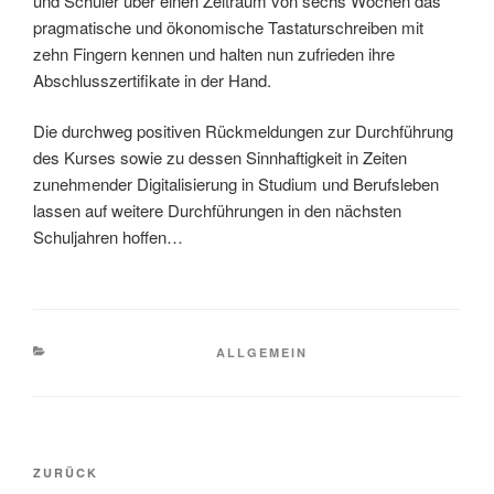
und Schüler über einen Zeitraum von sechs Wochen das
pragmatische und ökonomische Tastaturschreiben mit
zehn Fingern kennen und halten nun zufrieden ihre
Abschlusszertifikate in der Hand.
Die durchweg positiven Rückmeldungen zur Durchführung
des Kurses sowie zu dessen Sinnhaftigkeit in Zeiten
zunehmender Digitalisierung in Studium und Berufsleben
lassen auf weitere Durchführungen in den nächsten
Schuljahren hoffen…
KATEGORIEN
ALLGEMEIN
Beitragsnavigation
Vorheriger
ZURÜCK