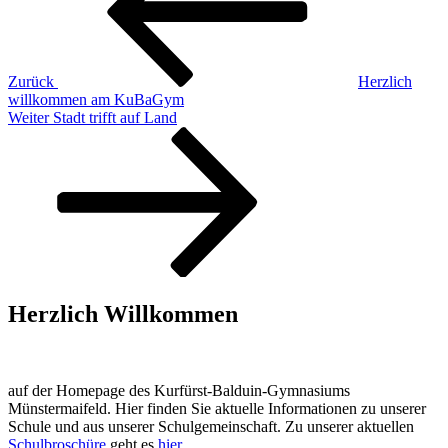
Zurück
Herzlich
willkommen am KuBaGym
Nächster
Weiter
Stadt trifft auf Land
Beitrag
Herzlich Willkommen
auf der Homepage des Kurfürst-Balduin-Gymnasiums
Münstermaifeld. Hier finden Sie aktuelle Informationen zu unserer
Schule und aus unserer Schulgemeinschaft. Zu unserer aktuellen
Schulbroschüre
geht es
hier
.