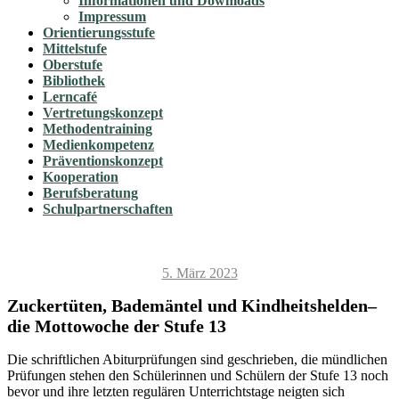
Informationen und Downloads
Impressum
Orientierungsstufe
Mittelstufe
Oberstufe
Bibliothek
Lerncafé
Vertretungskonzept
Methodentraining
Medienkompetenz
Präventionskonzept
Kooperation
Berufsberatung
Schulpartnerschaften
Veröffentlicht
5. März 2023
am
Zuckertüten, Bademäntel und Kindheitshelden–
die Mottowoche der Stufe 13
Die schriftlichen Abiturprüfungen sind geschrieben, die mündlichen
Prüfungen stehen den Schülerinnen und Schülern der Stufe 13 noch
bevor und ihre letzten regulären Unterrichtstage neigten sich