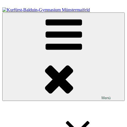
Zum
Inhalt
springen
Kurfürst-Balduin-Gymnasium Münstermaifeld
Menü